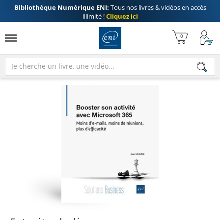
Bibliothèque Numérique ENI:
Tous nos livres & vidéos en accès
illimité !
Cliquez ici