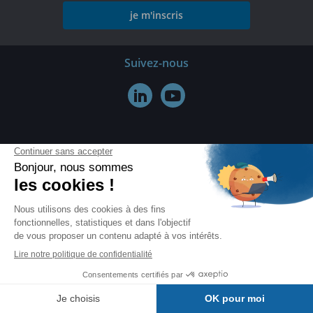
je m'inscris
Suivez-nous


Nous connaître
Tous nos articles d'informatique
Qui sommes-nous ?
Mentions légales
Conditions générales de vente
Politique de protection des données