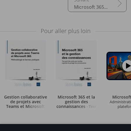
Microsoft 365, votre assistant personnel
Pour aller plus loin
Gestion collaborative
Microsoft 365 et la
Microsof
de projets avec
gestion des
Administrati
Teams et Microsoft
connaissances
- Tirer
platef
365
- Méthodologie et
parti des outils pour
bonnes pratiques
stocker, organiser et
partager les
connaissances