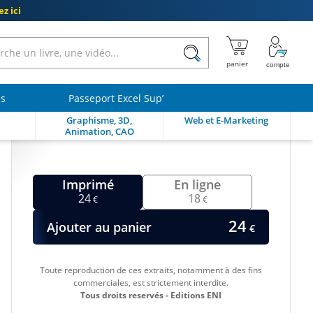
z ici
ls
Passeport Excel Sup’
Graphisme, 3D,
Web et E-Marketing
Animation, CAO
Imprimé
En ligne
24
18
€
€
24
Ajouter au panier
€
Toute reproduction de ces extraits, notamment à des fins
commerciales, est strictement interdite.
Tous droits reservés - Editions ENI