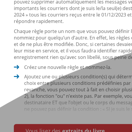
pouvez supprimer automatiquement les messages ve
importants les courriers dont je suis le/la seul(e) d
2024 » tous les courriers reçus entre le 01/12/2023 
répondre rapidement.
Chaque règle porte un nom que vous pouvez définir li
nommiez pour quelqu’un d’autre. En effet, les règles 
et de ne plus être modifiée. Donc, si certaines devai
leur mise en service, et il vous faudra identifier rap
enregistrement rien qu’avec son libellé, sous peine 
Créez une nouvelle règle et nommez-la.
Ajoutez une ou plusieurs condition(s) qui déterm
choix entre plusieurs conditions prédéfinies par 
revanche, vous pouvez tout à fait en choisir plus
2), la fonction "ou" n’existe pas. Par exemple, vous
destinataire ET que l’objet ou le corps du mess
ne pouvez pas définir la condition : « SI je suis le 
Vous lisez des
extraits du livre.