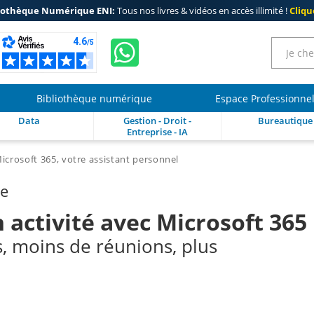
iothèque Numérique ENI:
Tous nos livres & vidéos en accès illimité !
Clique
Bibliothèque numérique
Espace Professionne
Data
Gestion - Droit -
Bureautique
Entreprise - IA
icrosoft 365, votre assistant personnel
re
 activité avec Microsoft 365
s, moins de réunions, plus