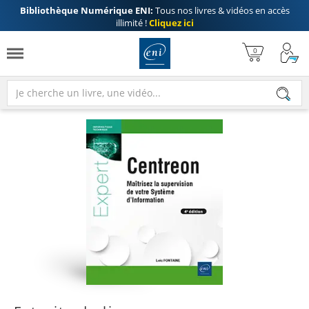
Bibliothèque Numérique ENI:
Tous nos livres & vidéos en accès
illimité !
Cliquez ici