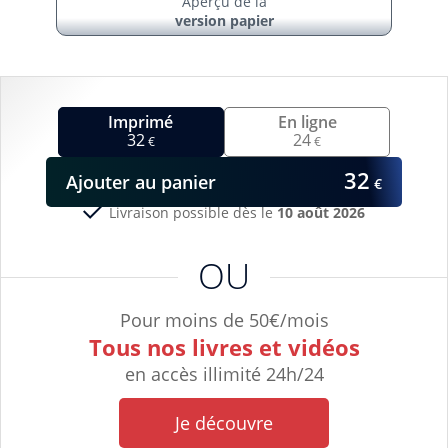
Aperçu de la
version papier
Imprimé
En ligne
32
24
€
€
32
Ajouter
au panier
€
Livraison possible dès le
10 août 2026
OU
Pour moins de 50€/mois
Tous nos livres et vidéos
en accès illimité 24h/24
Je découvre