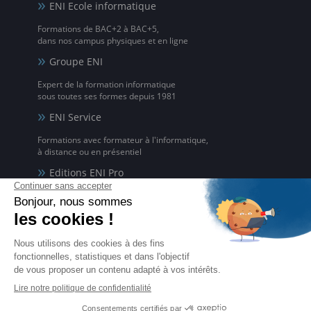
ENI Ecole informatique
Formations de BAC+2 à BAC+5,
dans nos campus physiques et en ligne
Groupe ENI
Expert de la formation informatique
sous toutes ses formes depuis 1981
ENI Service
Formations avec formateur à l'informatique,
à distance ou en présentiel
Editions ENI Pro
Supports de cours
pour les organismes de formation
ENI elearning
La solution de formation à l'informatique en ligne,
disponible en 5 langues
Certifications ENI
Certifications à l'informatique