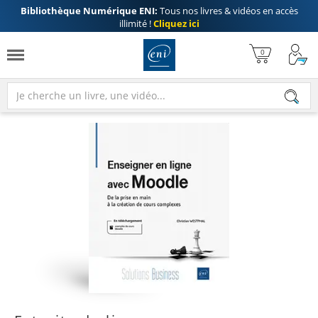
Bibliothèque Numérique ENI:
Tous nos livres & vidéos en accès
illimité !
Cliquez ici