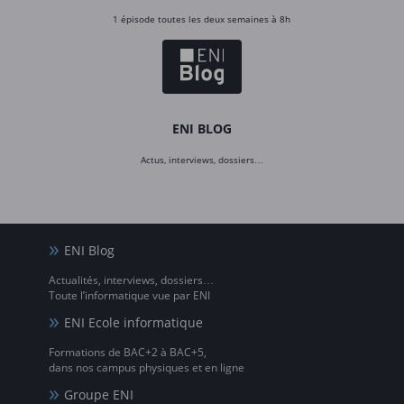
1 épisode toutes les deux semaines à 8h
ENI BLOG
Actus, interviews, dossiers…
ENI Blog
Actualités, interviews, dossiers…
Toute l’informatique vue par ENI
ENI Ecole informatique
Formations de BAC+2 à BAC+5,
dans nos campus physiques et en ligne
Groupe ENI