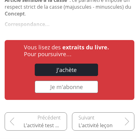
Article sensible à la casse
: ce paramètre impose un
respect strict de la casse (majuscules - minuscules) du
Concept
.
Correspondance...
Vous lisez des
extraits du livre.
Pour poursuivre…
J'achète
Je m'abonne
L’activité test - Autres types de questions
L’activité leçon