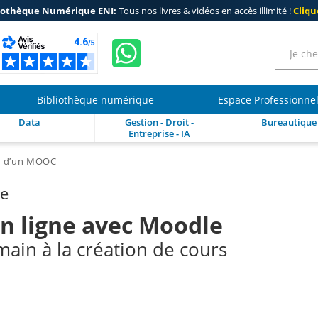
iothèque Numérique ENI:
Tous nos livres & vidéos en accès illimité !
Clique
Bibliothèque numérique
Espace Professionne
Data
Gestion - Droit -
Bureautique
Entreprise - IA
e d’un MOOC
re
n ligne avec Moodle
main à la création de cours