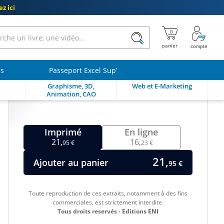
z ici
ls
Passeport Excel Sup’
Graphisme, 3D,
Web et E-Marketing
Animation, CAO
Imprimé
En ligne
21,
16,
95 €
23 €
21,
Ajouter au panier
95 €
Toute reproduction de ces extraits, notamment à des fins
commerciales, est strictement interdite.
Tous droits reservés - Editions ENI