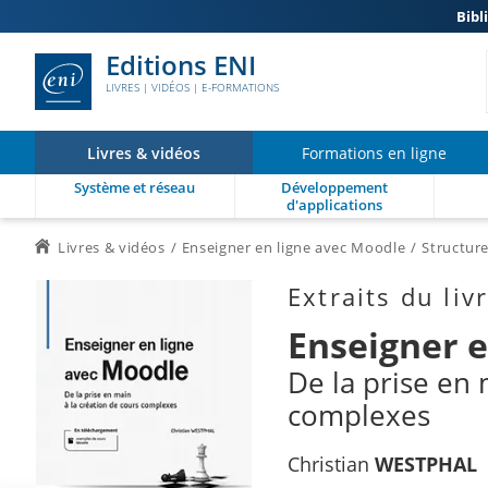
Bibl
Editions ENI
LIVRES | VIDÉOS | E-FORMATIONS
Livres & vidéos
Formations en ligne
Système et réseau
Développement
d'applications
Livres & vidéos
Enseigner en ligne avec Moodle
Structur
Extraits du liv
Enseigner e
De la prise en 
complexes
Christian
WESTPHAL