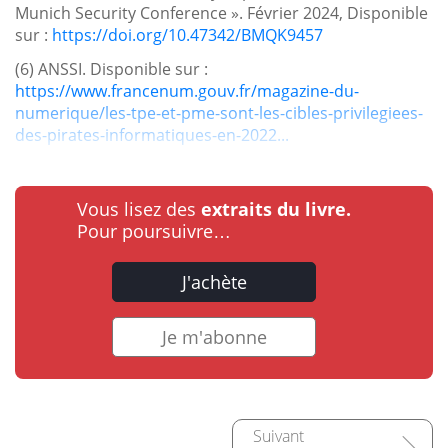
Munich Security Conference ». Février 2024, Disponible
sur :
https://doi.org/10.47342/BMQK9457
(6) ANSSI. Disponible sur :
https://www.francenum.gouv.fr/magazine-du-
numerique/les-tpe-et-pme-sont-les-cibles-privilegiees-
des-pirates-informatiques-en-2022...
Vous lisez des
extraits du livre.
Pour poursuivre…
J'achète
Je m'abonne