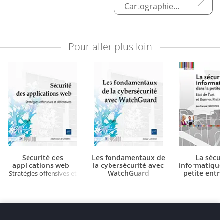
Cartographier les obligations et responsabilités
Pour aller plus loin
Sécurité des
Les fondamentaux de
La sécu
applications web
la cybersécurité avec
informatiqu
-
WatchGuard
petite ent
Stratégies offensives et
défensives
Etat de l'art
pratiques (4e