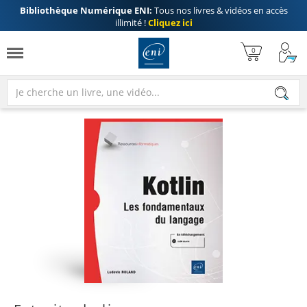
Bibliothèque Numérique ENI:
Tous nos livres & vidéos en accès
illimité !
Cliquez ici