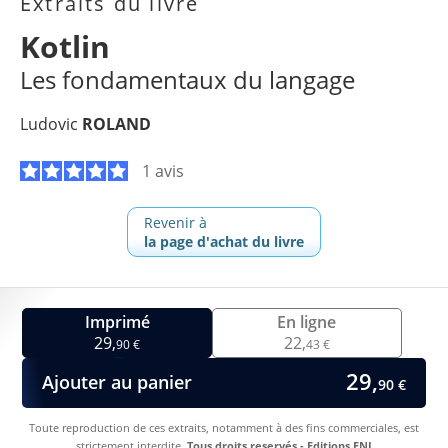
Extraits du livre
Kotlin
Les fondamentaux du langage
Ludovic
ROLAND
1 avis
Revenir à
la page d'achat du livre
Imprimé
En ligne
29,
22,
90 €
43 €
29,
Ajouter au panier
90 €
Toute reproduction de ces extraits, notamment à des fins commerciales, est
strictement interdite.
Tous droits reservés - Editions ENI