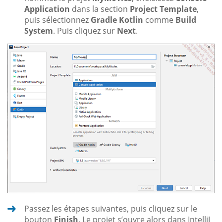
Application
dans la section
Project Template
,
puis sélectionnez
Gradle Kotlin
comme
Build
System
. Puis cliquez sur
Next
.
Passez les étapes suivantes, puis cliquez sur le
bouton
Finish
. Le projet s’ouvre alors dans IntelliJ