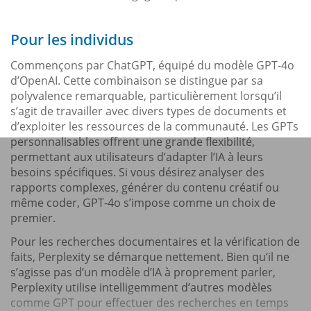
Pour les individus
Commençons par ChatGPT, équipé du modèle GPT-4o
d’OpenAI. Cette combinaison se distingue par sa
polyvalence remarquable, particulièrement lorsqu’il
s’agit de travailler avec divers types de documents et
d’exploiter les ressources de la communauté. Les GPTs
personnalisables offrent une grande flexibilité,
permettant aux utilisateurs d’adapter l’IA à leurs
besoins spécifiques. Si vous désirez analyser des
rapports complexes, générer du contenu créatif ou
même coder, GPT-4o s’impose comme un choix de
premier.
Pour les recherches documentaires et la vérification de
faits, Perplexity se démarque nettement. Bien qu’il ne
s’agisse pas d’un modèle d’IA à proprement parler,
Perplexity utilise intelligemment d’autres modèles
comme GPT pour effectuer des recherches en temps