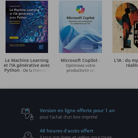
Le Machine Learning
Microsoft Copilot
L'IA : du my
-
et l'IA générative avec
réali
Optimisez votre
Python
- De la théorie à
productivité en
la pratique (2e édition)
collaborant avec l’IA
Version en ligne
offerte pour 1 an
pour l'achat d'un
livre imprimé
48 heures
d'accès offert
à tous nos livres et vidéos
pour toute