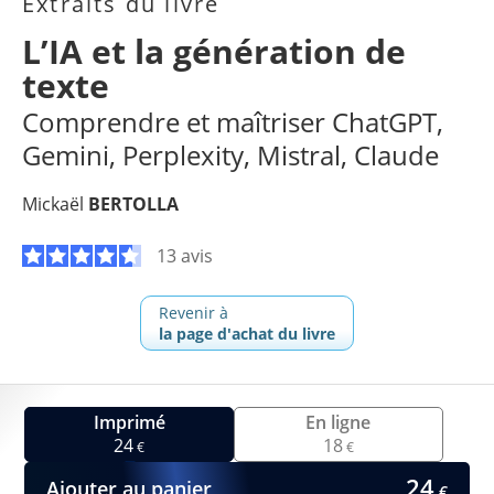
Extraits du livre
L’IA et la génération de
texte
Comprendre et maîtriser ChatGPT,
Gemini, Perplexity, Mistral, Claude
Mickaël
BERTOLLA
13 avis
Revenir à
la page d'achat du livre
Imprimé
En ligne
24
18
€
€
24
Ajouter au panier
€