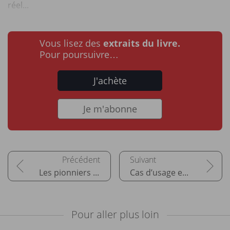
réel...
Vous lisez des
extraits du livre.
Pour poursuivre…
J'achète
Je m'abonne
Les pionniers de l'IA générative
Cas d’usage et prompt engineering
Pour aller plus loin