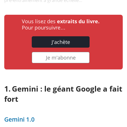
pré-entraînement à grande échelle...
Vous lisez des
extraits du livre.
Pour poursuivre…
J'achète
Je m'abonne
Gemini : le géant Google a fait
fort
Gemini 1.0