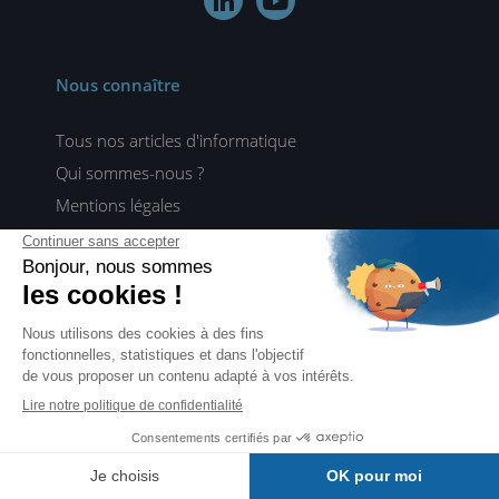


Nous connaître
Tous nos articles d'informatique
Qui sommes-nous ?
Mentions légales
Conditions générales de vente
Politique de protection des données
Vous aider
Questions fréquentes
Paiement sécurisé
Tarifs et délais de livraison