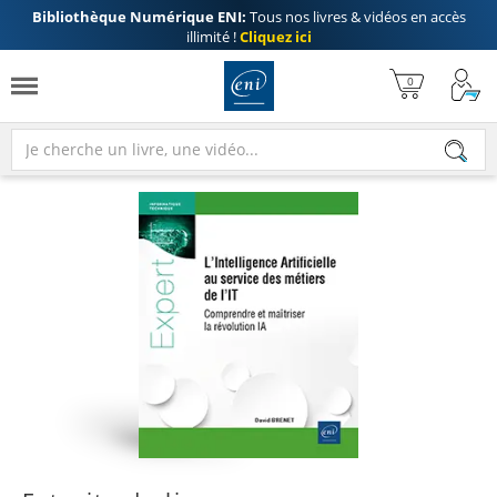
Bibliothèque Numérique ENI:
Tous nos livres & vidéos en accès
illimité !
Cliquez ici