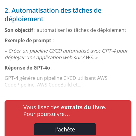
2. Automatisation des tâches de
déploiement
Son objectif
: automatiser les tâches de déploiement
Exemple de prompt
:
« Créer un pipeline CI/CD automatisé avec GPT-4 pour
déployer une application web sur AWS. »
Réponse de GPT-4o
:
GPT-4 génère un pipeline CI/CD utilisant AWS
CodePipeline, AWS CodeBuild et...
Vous lisez des
extraits du livre.
Pour poursuivre…
J'achète