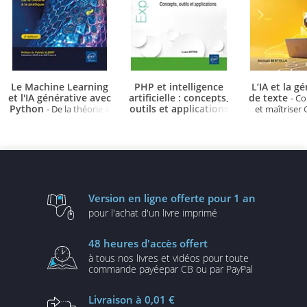
Le Machine Learning
PHP et intelligence
L’IA et la g
et l'IA générative avec
artificielle : concepts,
de texte
- C
Python
outils et applications
- De la théorie à
et maîtriser
la pratique (2e édition)
-
Gemini, Per
Mistral, 
Version en ligne
offerte pour 1 an
pour l'achat d'un
livre imprimé
48 heures
d'accès offert
à tous nos livres et vidéos
pour toute
commande payée
par CB ou par PayPal
Livraison
à 0,01 €