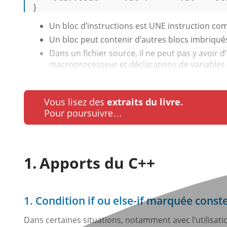
} 
Un bloc d’instructions est UNE instruction com
Un bloc peut contenir d’autres blocs imbriqué
Dans un fichier source, il ne peut pas y avoir d
macroprocesseur et déclarations de variables gl
Vous lisez des
extraits du livre.
Pour poursuivre…
Apports du C++
1. Condition if ou else-if marquée const
Dans certaines situations, notamment avec l’utilisati