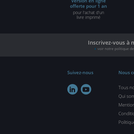
Version en ligne
offerte pour 1 an
pour l'achat d'un
livre imprimé
Inscrivez-vous à 
voir notre politique d
Suivez-nous
Nous c
Tous no


Qui so
Mention
Conditi
Politiq