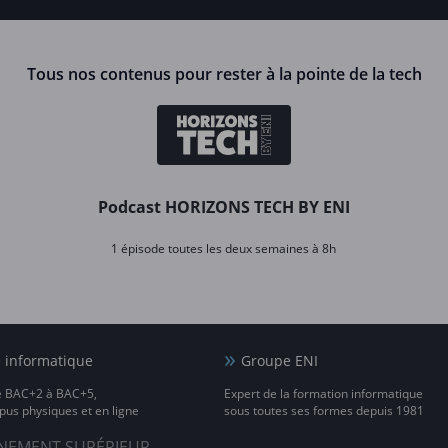
Tous nos contenus pour rester à la pointe de la tech
Podcast HORIZONS TECH BY ENI
1 épisode toutes les deux semaines à 8h
e informatique
Groupe ENI
e BAC+2 à BAC+5,
Expert de la formation informatique
us physiques et en ligne
sous toutes ses formes depuis 1981
IGNEMENT SUPÉRIEUR