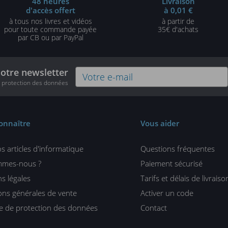
48 heures
Livraison
d'accès offert
à 0,01 €
à tous nos livres et vidéos
à partir de
pour toute commande payée
35€ d'achats
par CB ou par PayPal
notre newsletter
e protection des données
onnaître
Vous aider
s articles d'informatique
Questions fréquentes
mmes-nous ?
Paiement sécurisé
s légales
Tarifs et délais de livraiso
ons générales de vente
Activer un code
ue de protection des données
Contact