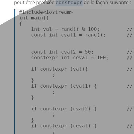
peut être préfixée
de la façon suivante :
constexpr
#
include
<iostream>
int
main
()
{ 

int
 val = 
rand
() % 
100
;         
//
const
int
 cval1 = 
rand
();       
//
const
int
 cval2 = 
50
;           
//
constexpr
int
 ceval = 
100
;      
//
if
constexpr
(val)
{             
//
           ; 

    } 

if
constexpr
(cval1)
{          
//
           ; 

    } 

if
constexpr
(cval2)
{          
//
           ; 

    } 

if
constexpr
(ceval)
{          
//
           ; 
