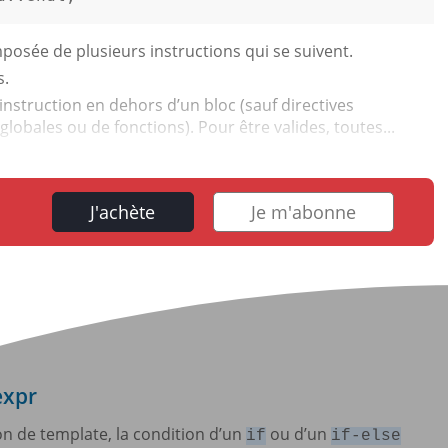
posée de plusieurs instructions qui se suivent.
s.
’instruction en dehors d’un bloc (sauf directives
obales ou de fonctions). Pour être valides, toutes...
J'achète
Je m'abonne
expr
on de template, la condition d’un
ou d’un
if
if-else