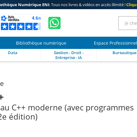
iothèque Numérique ENI:
Tous nos livres & vidéos en accès illimité !
Clique
Bibliothèque numérique
Espace Professionne
Data
Gestion - Droit -
Bureautique
Entreprise - IA
re
+
 C au C++ moderne (avec programmes
(2e édition)