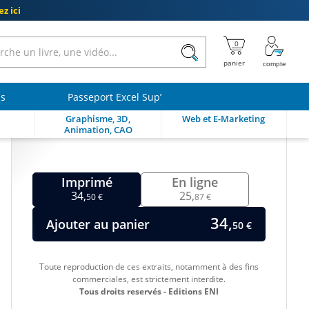
z ici
ls
Passeport Excel Sup’
Graphisme, 3D,
Web et E-Marketing
Animation, CAO
Imprimé
En ligne
34,
25,
50 €
87 €
34,
Ajouter au panier
50 €
Toute reproduction de ces extraits, notamment à des fins
commerciales, est strictement interdite.
Tous droits reservés - Editions ENI