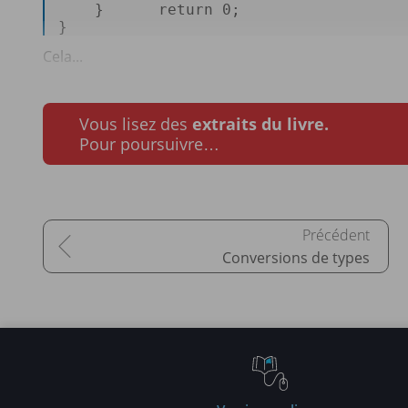
    }      
return
0
;  

} 
Cela...
Vous lisez des
extraits du livre.
Pour poursuivre…
Conversions de types