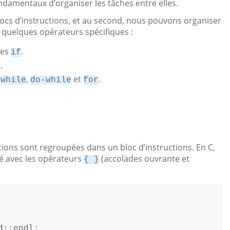
damentaux d’organiser les tâches entre elles.
ocs d’instructions, et au second, nous pouvons organiser
à quelques opérateurs spécifiques :
les
.
if
.
h
s
,
et
.
while
do-while
for
tions sont regroupées dans un bloc d’instructions. En C,
ité avec les opérateurs
(accolades ouvrante et
{ }
::endl; 
