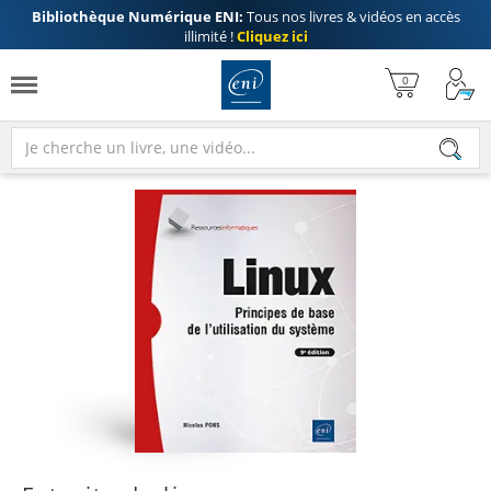
Bibliothèque Numérique ENI:
Tous nos livres & vidéos en accès
illimité !
Cliquez ici