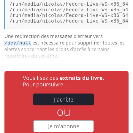
/run/media/nicolas/Fedora-Live-WS-x86_64-2
/run/media/nicolas/Fedora-Live-WS-x86_64-2
/run/media/nicolas/Fedora-Live-WS-x86_64-2
/run/media/nicolas/Fedora-Live-WS-x86_64-2
... 
Une redirection des messages d’erreur vers
est nécessaire pour supprimer toutes les
/dev/null
alertes concernant les droits d’accès à certains
répertoires du système...
Vous lisez des
extraits du livre.
Pour poursuivre…
J'achète
ou
Je m'abonne