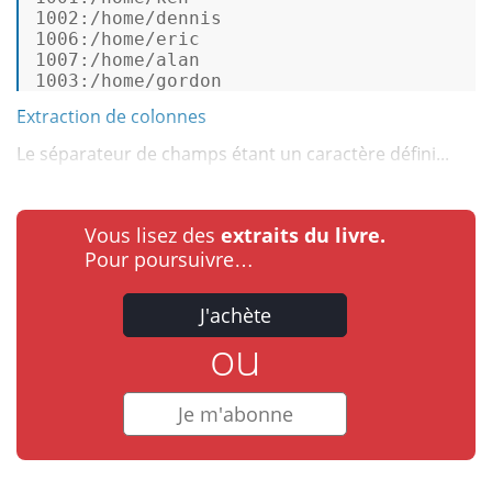
1002
:/home/dennis
1006
:/home/eric
1007
:/home/alan
1003
:/home/gordon
Extraction de colonnes
Le séparateur de champs étant un caractère défini...
Vous lisez des
extraits du livre.
Pour poursuivre…
J'achète
ou
Je m'abonne