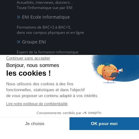
Actualités, interviews, dossiers…
Toute l’informatique vue par ENI
ENI Ecole informatique
Formations de BAC+2 à BAC+5,
dans nos campus physiques et en ligne
Groupe ENI
Expert de la formation informatique
sous toutes ses formes depuis 1981
ENI Service
Formations avec formateur à l'informatique,
à distance ou en présentiel
Editions ENI Pro
Supports de cours
pour les organismes de formation
ENI elearning
La solution de formation à l'informatique en ligne,
disponible en 5 langues