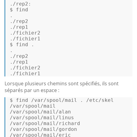
./rep2: 

$ find 

. 

./rep2 

./rep1 

./fichier2 

./fichier1 

$ find . 

. 

./rep2 

./rep1 

./fichier2 

./fichier1 
Lorsque plusieurs chemins sont spécifiés, ils sont
séparés par un espace :
$ find /var/spool/mail . /etc/skel 

/var/spool/mail 

/var/spool/mail/alan 

/var/spool/mail/linus 

/var/spool/mail/richard 

/var/spool/mail/gordon 

/var/spool/mail/eric 
