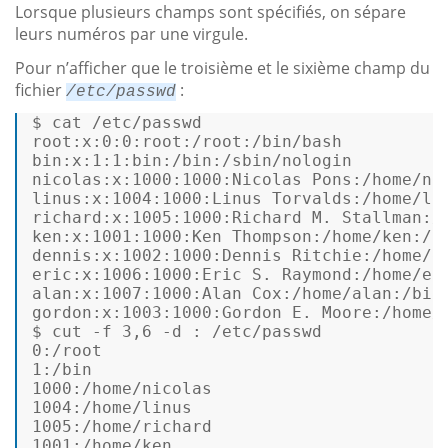
Lorsque plusieurs champs sont spécifiés, on sépare
leurs numéros par une virgule.
Pour n’afficher que le troisième et le sixième champ du
fichier
:
/etc/passwd
$ 
root:
x:
0
:
0
:root
:/root
:/bin/bash
bin:
x:
1
:
1
:bin
:/bin
:/sbin/nologin
nicolas:
x:
1000
:
1000
:Nicolas
Pons
:/home/ni
linus:
x:
1004
:
1000
:Linus
Torvalds
:/home/li
richard:
x:
1005
:
1000
:Richard
 M. 
Stallman
:/
ken:
x:
1001
:
1000
:Ken
Thompson
:/home/ken
:/b
dennis:
x:
1002
:
1000
:Dennis
Ritchie
:/home/d
eric:
x:
1006
:
1000
:Eric
 S. 
Raymond
:/home/er
alan:
x:
1007
:
1000
:Alan
Cox
:/home/alan
:/bin
gordon:
x:
1003
:
1000
:Gordon
 E. 
Moore
:/home/
$ 
cut -f 
3
,
6
 -d : 
/etc/passwd
0
:/root
1
:/bin
1000
:/home/nicolas
1004
:/home/linus
1005
:/home/richard
1001
:/home/ken