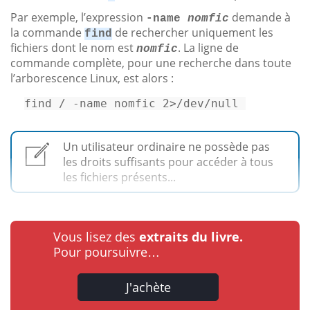
Par exemple, l’expression
demande à
-name
nomfic
la commande
de rechercher uniquement les
find
fichiers dont le nom est
. La ligne de
nomfic
commande complète, pour une recherche dans toute
l’arborescence Linux, est alors :
find / -name nomfic 
2
>
/dev/
null
Un utilisateur ordinaire ne possède pas
les droits suffisants pour accéder à tous
les fichiers présents...
Vous lisez des
extraits du livre.
Pour poursuivre…
J'achète