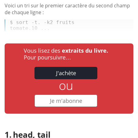
Voici un tri sur le premier caractère du second champ
de chaque ligne :
$ 
sort
 -t. -k2 fruits
tomate.10 ...
Vous lisez des
extraits du livre.
Pour poursuivre…
J'achète
ou
Je m'abonne
head, tail