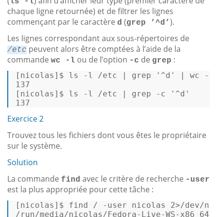
(
) afin d’afficher leur type (premier caractère de
ls -l
chaque ligne retournée) et de filtrer les lignes
commençant par le caractère
(
).
d
grep ’^d’
Les lignes correspondant aux sous-répertoires de
peuvent alors être comptées à l’aide de la
/etc
commande
ou de l’option
de
:
wc -l
-c
grep
[nicolas]$ 
ls
 -l /etc | grep 
'^d'
 | 
wc
 -l
[nicolas]$ 
ls
 -l /etc | grep -c 
'^d'
137 
Exercice 2
Trouvez tous les fichiers dont vous êtes le propriétaire
sur le système.
Solution
La commande
avec le critère de recherche
find
-user
est la plus appropriée pour cette tâche :
[nicolas]$ find / -user nicolas 2>/dev/nul
/run/media/nicolas/Fedora-Live-WS-x86_64-2