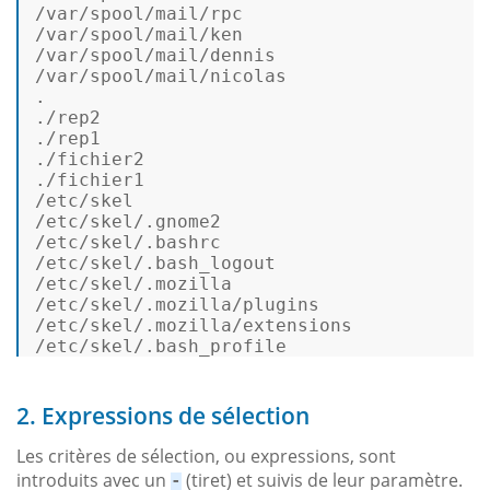
/var/spool/mail/rpc 

/var/spool/mail/ken 

/var/spool/mail/dennis 

/var/spool/mail/nicolas 

. 

./rep2 

./rep1 

./fichier2 

./fichier1 

/etc/skel 

/etc/skel/.gnome2 

/etc/skel/.bashrc 

/etc/skel/.bash_logout 

/etc/skel/.mozilla 

/etc/skel/.mozilla/plugins 

/etc/skel/.mozilla/extensions 

/etc/skel/.bash_profile 
2. Expressions de sélection
Les critères de sélection, ou expressions, sont
introduits avec un
(tiret) et suivis de leur paramètre.
-