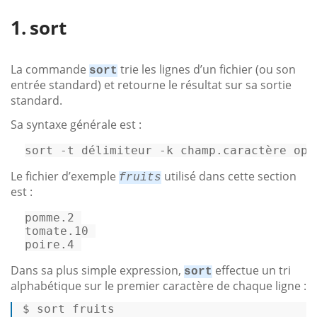
sort
La commande
trie les lignes d’un fichier (ou son
sort
entrée standard) et retourne le résultat sur sa sortie
standard.
Sa syntaxe générale est :
sort -t délimiteur -k champ
.caract
ère 
opt
Le fichier d’exemple
utilisé dans cette section
fruits
est :
pomme.2 

tomate.10 

poire.4 
Dans sa plus simple expression,
effectue un tri
sort
alphabétique sur le premier caractère de chaque ligne :
$ 
sort
 fruits