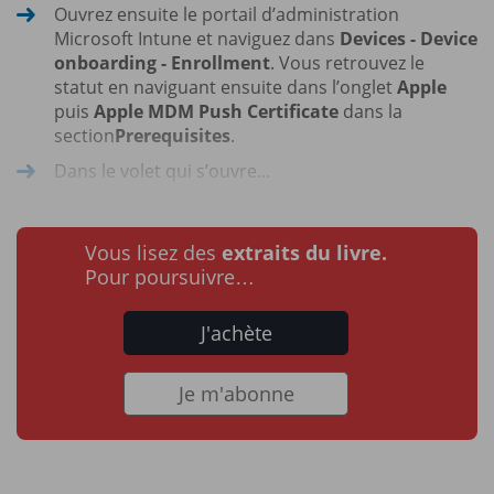
Ouvrez ensuite le portail d’administration
Microsoft Intune et naviguez dans
Devices - Device
onboarding - Enrollment
. Vous retrouvez le
statut en naviguant ensuite dans l’onglet
Apple
puis
Apple MDM Push Certificate
dans la
section
Prerequisites
.
Dans le volet qui s’ouvre...
Vous lisez des
extraits du livre.
Pour poursuivre…
J'achète
Je m'abonne