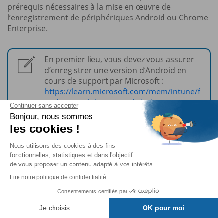
prérequis nécessaires à la mise en œuvre de
l’enregistrement de périphériques Android ou Chrome
Enterprise.
En premier lieu, vous devez vous assurer
d’enregistrer une version d’Android en
cours de support par Microsoft :
https://learn.microsoft.com/mem/intune/f
undamentals/supported-devices-
browsers?WT.mc_id=EM-MVP-
4028970#android
a. Compte Managed Google Play
Pour permettre l’enregistrement des appareils avec
Android Enterprise, il faut créer et associer un
compte
Managed Google Play
au tenant Microsoft Intune. Ce
compte fait le lien entre Intune et le service de Google
Table des matières
(Google Mobile Services) utilisé pour gérer les