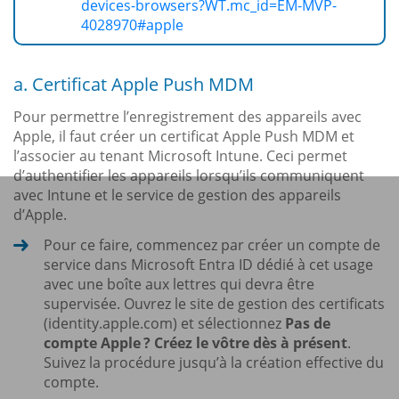
devices-browsers?WT.mc_id=EM-MVP-
4028970#apple
a. Certificat Apple Push MDM
Pour permettre l’enregistrement des appareils avec
Apple, il faut créer un certificat Apple Push MDM et
l’associer au tenant Microsoft Intune. Ceci permet
d’authentifier les appareils lorsqu’ils communiquent
avec Intune et le service de gestion des appareils
d’Apple.
Pour ce faire, commencez par créer un compte de
service dans Microsoft Entra ID dédié à cet usage
avec une boîte aux lettres qui devra être
supervisée. Ouvrez le site de gestion des certificats
(identity.apple.com) et sélectionnez
Pas de
compte Apple ? Créez le vôtre dès à présent
.
Suivez la procédure jusqu’à la création effective du
compte.