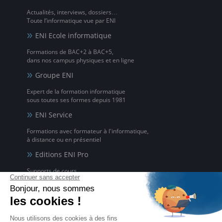
Actualités, interviews, dossiers…
Toute l’informatique vue par ENI
ENI Ecole informatique
Formations de BAC+2 à BAC+5,
dans nos campus physiques et en ligne
Groupe ENI
Expert de la formation informatique
sous toutes ses formes depuis 1981
ENI Service
Formations avec formateur à l'informatique,
à distance ou en présentiel
Editions ENI Pro
Supports de cours
pour les organismes de formation
ENI elearning
La solution de formation à l'informatique en ligne,
disponible en 5 langues