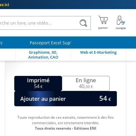
z ici
ls
Passeport Excel Sup’
Graphisme, 3D,
Web et E-Marketing
Animation, CAO
Imprimé
En ligne
54
40,
€
50 €
54
Ajouter au panier
€
Toute reproduction de ces extraits, notamment à des fins
commerciales, est strictement interdite.
Tous droits reservés - Editions ENI