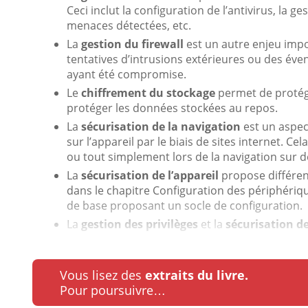
Ceci inclut la configuration de l’antivirus, la g
menaces détectées, etc.
La
gestion du firewall
est un autre enjeu imp
tentatives d’intrusions extérieures ou des é
ayant été compromise.
Le
chiffrement du stockage
permet de protéger
protéger les données stockées au repos.
La
sécurisation de la navigation
est un aspec
sur l’appareil par le biais de sites internet. Cel
ou tout simplement lors de la navigation sur de
La
sécurisation de l’appareil
propose différen
dans le chapitre Configuration des périphériq
de base proposant un socle de configuration.
La
gestion des privilèges
et la
sécurisation de
Vous lisez des
extraits du livre.
Pour poursuivre…