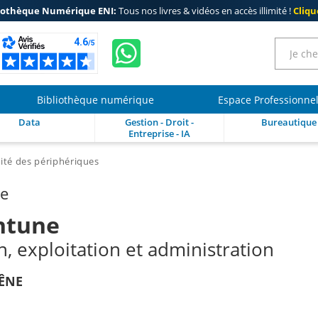
iothèque Numérique ENI:
Tous nos livres & vidéos en accès illimité !
Clique
Bibliothèque numérique
Espace Professionne
Data
Gestion - Droit -
Bureautique
Entreprise - IA
ité des périphériques
re
Intune
, exploitation et administration
ÊNE