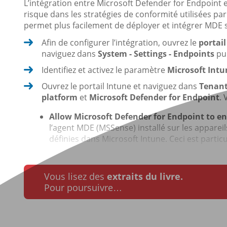
L’intégration entre Microsoft Defender for Endpoint 
risque dans les stratégies de conformité utilisées par 
permet plus facilement de déployer et intégrer MDE s
Afin de configurer l’intégration, ouvrez le
portai
naviguez dans
System - Settings - Endpoints
pu
Identifiez et activez le paramètre
Microsoft Int
Ouvrez le portail Intune et naviguez dans
Tenant
platform
et
Microsoft Defender for Endpoint
.
Allow Microsoft Defender for Endpoint to en
l’agent MDE (MSSense) installé sur les apparei
définies dans Microsoft Intune. Ceci est particu
Vous lisez des
extraits du livre.
Pour poursuivre…