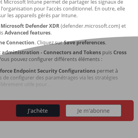
et Microsoft Intune permet de partager les signaux de
l’organisation pour l’accès conditionnel. En outre, elle
ur les appareils gérés par Intune.
l Microsoft Defender XDR
(defender.microsoft.com) et
is
Advanced features
.
une Connection
. Cliquez sur
Save preferences
.
 administration - Connectors and Tokens
puis
Cross
 Vous pouvez configurer différents éléments :
force Endpoint Security Configurations
permet à
ls de configurer des paramétrages via les stratégies
lièrement utile pour...
J'achète
Je m'abonne