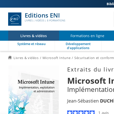
Bibl
Editions ENI
LIVRES | VIDÉOS | E-FORMATIONS
Livres & vidéos
Formations en ligne
Système et réseau
Développement
d'applications
Livres & vidéos
Microsoft Intune
Sécurisation et conform
Extraits du liv
Microsoft 
Implémentation
Jean-Sébastien
DUCH
1 avis