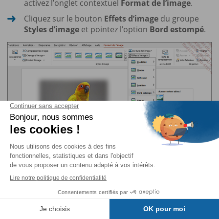
activez l’onglet contextuel
Format de l’image
.
Cliquez sur le bouton
Effets d’image
du groupe
Styles d’image
et pointez l’option
Bord estompé
.
Cliquez sur une des valeurs proposées ou, si
aucune valeur ne convient, cliquez sur
Options de
bord estompé
et précisez la valeur souhaitée dans
la zone de l’option
Taille
et fermez ensuite le volet
Format de l’image
.
Table des matières