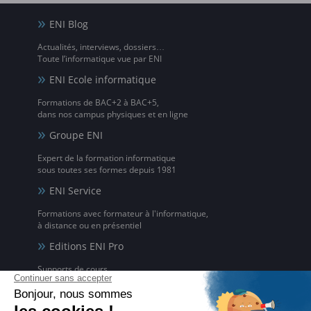
ENI Blog
Actualités, interviews, dossiers…
Toute l’informatique vue par ENI
ENI Ecole informatique
Formations de BAC+2 à BAC+5,
dans nos campus physiques et en ligne
Groupe ENI
Expert de la formation informatique
sous toutes ses formes depuis 1981
ENI Service
Formations avec formateur à l'informatique,
à distance ou en présentiel
Editions ENI Pro
Supports de cours
pour les organismes de formation
ENI elearning