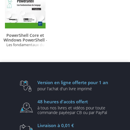
PowerShell Core et
Windows PowerShell
-
Les fondamentaux du
langage (2e édition)
Version en ligne
offerte pour 1 an
pour l'achat d'un
livre imprimé
48 heures
d'accès offert
à tous nos livres et vidéos
pour toute
commande payée
par CB ou par PayPal
Livraison
à 0,01 €