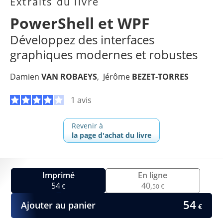
Extraits du livre
PowerShell et WPF
Développez des interfaces
graphiques modernes et robustes
Damien
VAN ROBAEYS
Jérôme
BEZET-TORRES
1 avis
Revenir à
la page d'achat du livre
Imprimé
En ligne
54
40,
€
50 €
54
Ajouter au panier
€