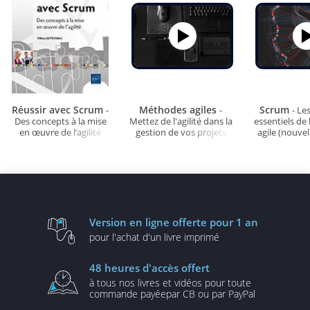
Réussir avec Scrum
Méthodes agiles
Scrum
-
-
- Le
Des concepts à la mise
Mettez de l'agilité dans la
essentiels de
en œuvre de l’agilité
gestion de vos projets
agile (nouvel
(nouvelle version)
Version en ligne
offerte pour 1 an
pour l'achat d'un
livre imprimé
48 heures
d'accès offert
à tous nos livres et vidéos
pour toute
commande payée
par CB ou par PayPal