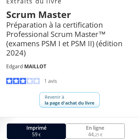
Extraits du livre
Scrum Master
Préparation à la certification
Professional Scrum Master™
(examens PSM I et PSM II) (édition
2024)
Edgard
MAILLOT
1 avis
Revenir à
la page d'achat du livre
Imprimé
En ligne
59
44,
€
25 €