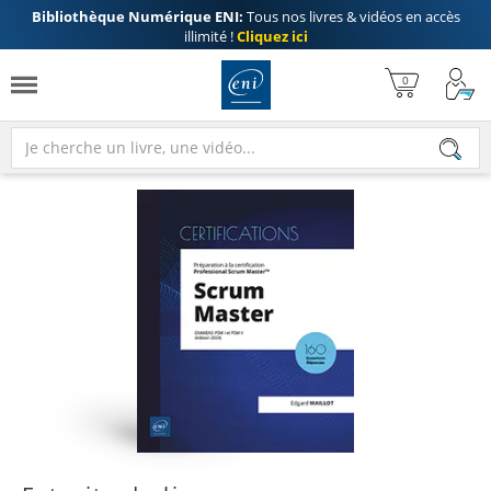
Bibliothèque Numérique ENI:
Tous nos livres & vidéos en accès
illimité !
Cliquez ici