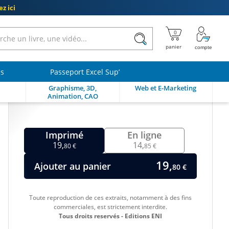
z ici
ls
Passeport Excel Sup’
Graphisme, 3D,
Web et E-Marketing
Animation, CAO
Imprimé
En ligne
19,
14,
80 €
85 €
19,
Ajouter au panier
80 €
Toute reproduction de ces extraits, notamment à des fins
commerciales, est strictement interdite.
Tous droits reservés - Editions ENI