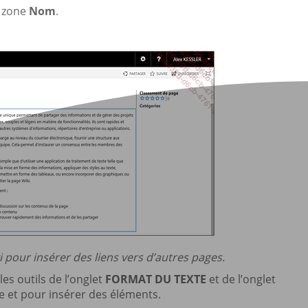
a zone
Nom
.
iki pour insérer des liens vers d’autres pages.
es outils de l’onglet
FORMAT DU TEXTE
et de l’onglet
e et pour insérer des éléments.