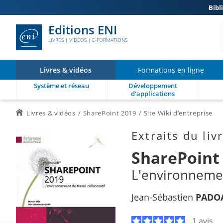
Bibl
Editions ENI
LIVRES | VIDÉOS | E-FORMATIONS
Livres & vidéos
Formations en ligne
Système et réseau
Développement
d'applications
Livres & vidéos
SharePoint 2019
Site Wiki d’entreprise
Extraits du liv
SharePoint
L'environnement
Jean-Sébastien
PADO
1 avis