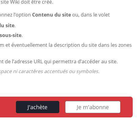
site Wiki doit être créé.
ionnez l’option
Contenu du site
ou, dans le volet
u site
.
sous-site
.
om et éventuellement la description du site dans les zones
nt de l’adresse URL qui permettra d’accéder au site.
space ni caractères accentués ou symboles.
J'achète
Je m'abonne