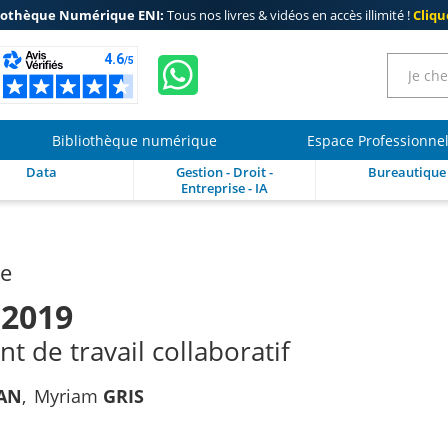
iothèque Numérique ENI:
Tous nos livres & vidéos en accès illimité !
Clique
Bibliothèque numérique
Espace Professionne
Data
Gestion - Droit -
Bureautique
Entreprise - IA
re
 2019
 de travail collaboratif
AN
Myriam
GRIS