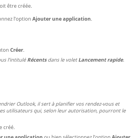
oit être créée.
ionnez l’option
Ajouter une application
.
outon
Créer
.
us l’intitulé
Récents
dans le volet
Lancement rapide
.
rier Outlook, il sert à planifier vos rendez-vous et
s utilisateurs qui, selon leur autorisation, pourront le
e créé.
r une application
ou bien sélectionnez l’option
Ajouter