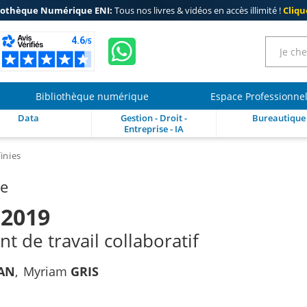
iothèque Numérique ENI:
Tous nos livres & vidéos en accès illimité !
Clique
Bibliothèque numérique
Espace Professionne
Data
Gestion - Droit -
Bureautique
Entreprise - IA
inies
re
 2019
 de travail collaboratif
AN
Myriam
GRIS