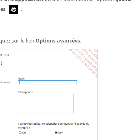
res
.
uez sur le lien
Options avancées
.