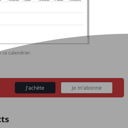
 ce calendrier.
J'achète
Je m'abonne
cts