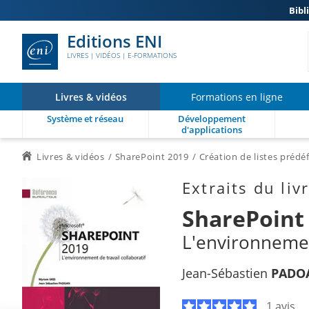
Bibl
Editions ENI
LIVRES | VIDÉOS | E-FORMATIONS
Livres & vidéos
Formations en ligne
Système et réseau
Développement
d'applications
Livres & vidéos
SharePoint 2019
Création de listes prédéf
Extraits du liv
SharePoint
L'environnement
Jean-Sébastien
PADO
1 avis