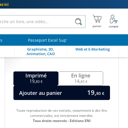
z ici
ls
Passeport Excel Sup’
Graphisme, 3D,
Web et E-Marketing
Animation, CAO
Imprimé
En ligne
19,
14,
80 €
85 €
19,
Ajouter au panier
80 €
Toute reproduction de ces extraits, notamment à des fins
commerciales, est strictement interdite.
Tous droits reservés - Editions ENI