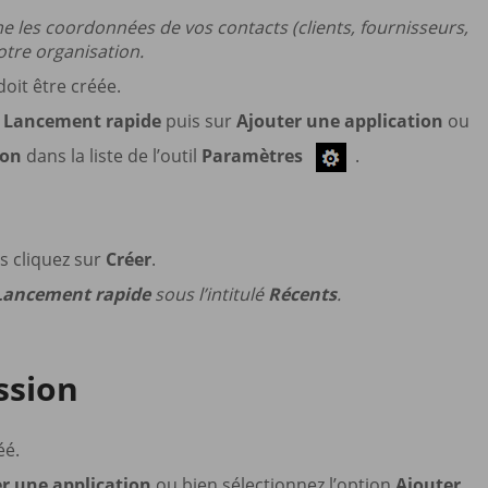
e les coordonnées de vos contacts (clients, fournisseurs,
votre organisation.
doit être créée.
t
Lancement rapide
puis sur
Ajouter une application
ou
ion
dans la liste de l’outil
Paramètres
.
s cliquez sur
Créer
.
Lancement rapide
sous l’intitulé
Récents
.
ssion
éé.
r une application
ou bien sélectionnez l’option
Ajouter