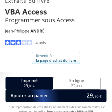
Extraits du livre
VBA Access
Programmer sous Access
Jean-Philippe
ANDRÉ
4 avis
Revenir à
la page d'achat du livre
Imprimé
En ligne
29,
22,
90 €
43 €
29,
Ajouter au panier
90 €
Toute reproduction de ces extraits, notamment à des fins commerciales, est
strictement interdite.
Tous droits reservés - Editions ENI