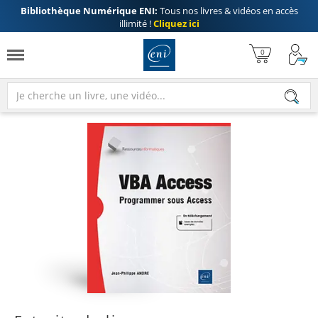
Bibliothèque Numérique ENI:
Tous nos livres & vidéos en accès
illimité !
Cliquez ici