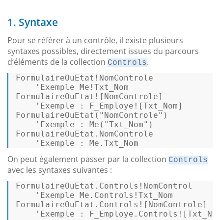
1. Syntaxe
Pour se référer à un contrôle, il existe plusieurs
syntaxes possibles, directement issues du parcours
d’éléments de la collection
.
Controls
FormulaireOuEtat!NomControle 

'Exemple
 Me!Txt_Nom 

FormulaireOuEtat![NomControle] 

'Exemple
FormulaireOuEtat
(
"NomControle"
) 

'Exemple
 : 
Me
(
"Txt_Nom"
) 

FormulaireOuEtat.NomControle 

'Exemple
 : Me.Txt_Nom 
On peut également passer par la collection
Controls
avec les syntaxes suivantes :
FormulaireOuEtat.Controls!NomControl 

'Exemple
 Me.Controls!Txt_Nom 

FormulaireOuEtat.Controls![NomControle] 

'Exemple
 : F_Employe.Controls![Txt_Nom