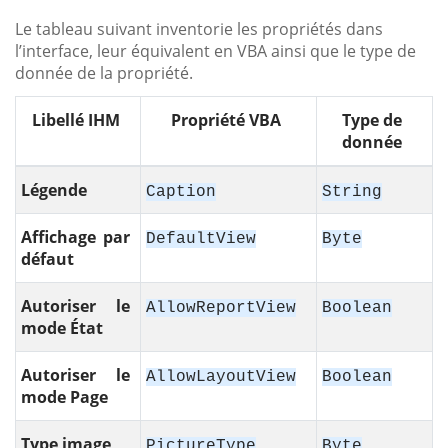
Le tableau suivant inventorie les propriétés dans
l’interface, leur équivalent en VBA ainsi que le type de
donnée de la propriété.
Libellé IHM
Propriété VBA
Type de
donnée
Légende
Caption
String
Affichage par
DefaultView
Byte
défaut
Autoriser le
AllowReportView
Boolean
mode État
Autoriser le
AllowLayoutView
Boolean
mode Page
Type image
PictureType
Byte