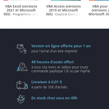
VBA Excel (versions
VBA Access (versions
VBA pour 
2021 et Microsoft
2019 et Microsoft
(versions 
365)
365)
Microsoft 3
- Programmer sous
- Cours et Exercices
Excel : macros et langage
corrigés - Créez des
des applic
VBA
applications
professionn
professionnelles
Exercices et
Version en ligne
offerte pour 1 an
pour l'achat d'un
livre imprimé
48 heures
d'accès offert
à tous nos livres et vidéos
pour toute
commande payée
par CB ou par PayPal
Livraison
à 0,01 €
à partir de
35€ d'achats
En stock
chez vous en 48h