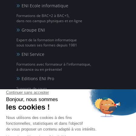
ENI Ecole informatique
Formations de BAC+2 à BAC+5,
dans nos campus physiques et en ligne
Groupe ENI
Expert de la formation informatique
sous toutes ses formes depuis 1981
ENI Service
Formations avec formateur à l'informatique,
à distance ou en présentiel
Editions ENI Pro
Supports de cours
pour les organismes de formation
ENI elearning
La solution de formation à l'informatique en ligne,
disponible en 5 langues
Certifications ENI