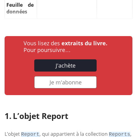
Feuille de
données
Vous lisez des
extraits du livre.
Pour poursuivre…
J'achète
Je m'abonne
L’objet Report
L’objet
, qui appartient à la collection
,
Report
Reports