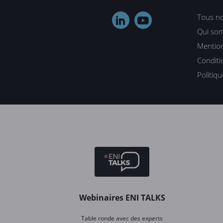
Tous no


Qui so
Mention
Conditi
Politiq
Webinaires ENI TALKS
Table ronde avec des experts