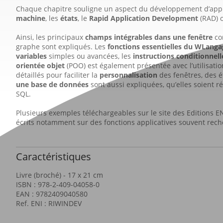
Chaque chapitre souligne un aspect du développement d’appli
machine
, les
états
, le
Rapid Application Development
(RAD) 
Ainsi, les principaux
champs intégrables dans une fenêtre
com
graphe sont expliqués. Les
fonctions essentielles du WLanga
variables
simples ou avancées, les
instructions conditionnell
orientée objet
(POO) est également présentée avec l’utilisatio
détaillés pour faciliter la
personnalisation
des fenêtres, des é
une base de données
sont aussi expliquées, qu’elles soient 
SQL.
Plusieurs exemples téléchargeables sur le site des Editions E
écrits notamment sur des fonctions applicatives souvent rech
Caractéristiques
Livre (broché) - 17 x 21 cm
ISBN : 978-2-409-04058-0
EAN : 9782409040580
Ref. ENI : RIWINDEV