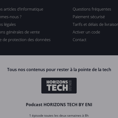
s articles d'informatique
Questions fréquentes
mmes-nous ?
Paiement sécurisé
s légales
Tarifs et délais de livraiso
ons générales de vente
Activer un code
ue de protection des données
Contact
Tous nos contenus pour rester à la pointe de la tech
Podcast HORIZONS TECH BY ENI
1 épisode toutes les deux semaines à 8h