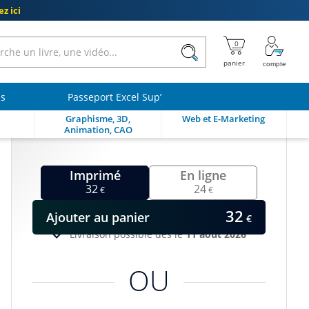
z ici
ls
Passeport Excel Sup’
Graphisme, 3D,
Web et E-Marketing
Animation, CAO
Imprimé
En ligne
32
24
€
€
32
Ajouter
au panier
€
Livraison possible dès le
11 août 2026
OU