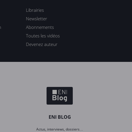
Librairies
Newsletter
n
Abonnements
Toutes les vidéos
Devenez auteur
ENI BLOG
Actus, interviews, dossiers…