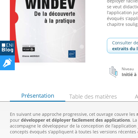
déployer facil
se veut didact
l’application j
évoqués s’appl
chapitre souli
Consulter d
extraits du l
Niveau
Initié 
Présentation
Table des matières
A
En suivant une approche progressive, cet ouvrage couvre les
pour
développer et déployer facilement des applications
. L
accompagne le développeur de la conception de l’application 
concepts évoqués s’appliquent à toutes les versions récent