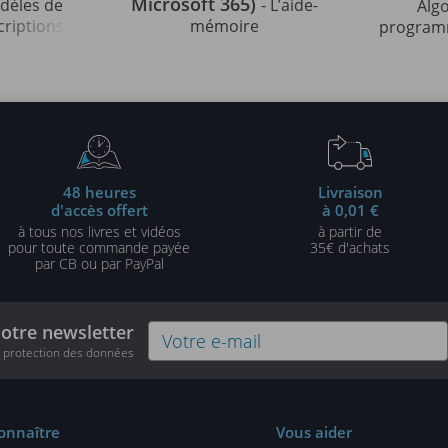
Microsoft 365)
odèles de
- L’aide-
Alg
criptions
mémoire
programm
strées en
indispens
édition)
48 heures
Livraison
d'accès offert
à 0,01 €
à tous nos livres et vidéos
à partir de
pour toute commande payée
35€ d'achats
par CB ou par PayPal
notre newsletter
e protection des données
onnaître
Vous aider