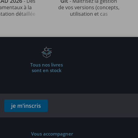
CAD 2026
Git
- Des
- Maîtrisez la gestion
amentaux à la
de vos versions (concepts,
tation détaillée
utilisation et cas
ur de projets
pratiques) (5e édition)
fessionnels
Tous nos livres
sont en stock
je m'inscris
Vous accompagner