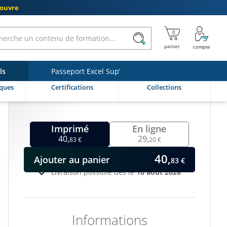
couvre
ls
Passeport Excel Sup’
ques
Certifications
Collections
Imprimé
En ligne
40,
29,
83 €
20 €
40,
Ajouter
au panier
83 €
Livraison possible dès le
10 août 2026
Informations