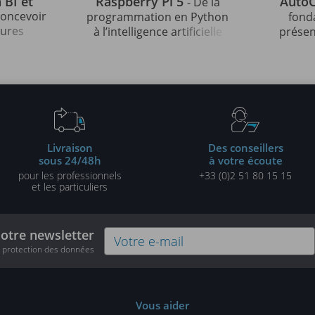
 BI et
Raspberry Pi 5
Auto
- De la
 concevoir
programmation en Python
fond
tures
à l’intelligence artificielle
présen
les
pour l'analyse d'images
auto
tes
pro
Livraison
Des conseillers
sous 24/48h
à votre écoute
pour les professionnels
+33 (0)2 51 80 15 15
et les particuliers
notre newsletter
e protection des données
Vous aider