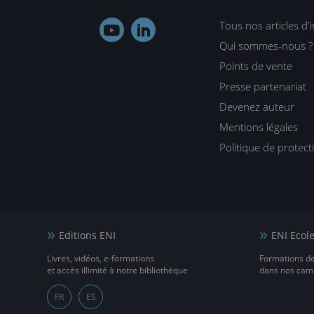
Tous nos articles d'


Qui sommes-nous ?
Points de vente
Presse partenariat
Devenez auteur
Mentions légales
Politique de protec
Editions ENI
ENI Ecol
Livres, vidéos, e-formations
Formations d
et accès illimité à notre bibliothèque
dans nos camp
FR
ES