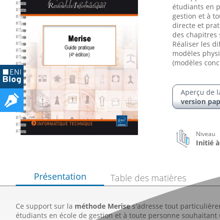
étudiants en p
gestion et à t
directe et pra
des chapitres
Réaliser les d
modèles physi
(modèles conce
Aperçu de l
version pap
Niveau
Initié 
Présentation
Table des matières
Ce support sur la
méthode Merise
s'adresse tout particulièr
étudiants en école de gestion et à toute personne souhaitan