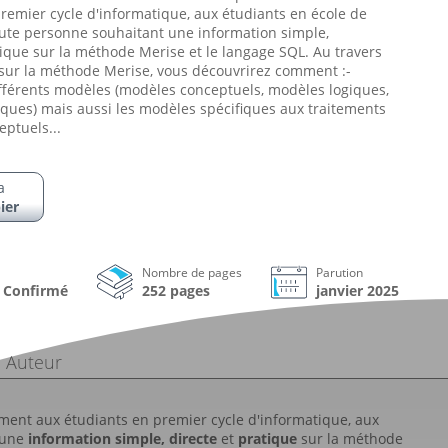
remier cycle d'informatique, aux étudiants en école de
oute personne souhaitant une information simple,
tique sur la méthode Merise et le langage SQL. Au travers
 sur la méthode Merise, vous découvrirez comment :-
ifférents modèles (modèles conceptuels, modèles logiques,
ques) mais aussi les modèles spécifiques aux traitements
ptuels...
a
ier
Nombre de pages
Parution
à Confirmé
252 pages
janvier 2025
Auteur
ement aux étudiants en premier cycle d'informatique, aux
t une
information simple, directe
et
pratique
sur la méthode