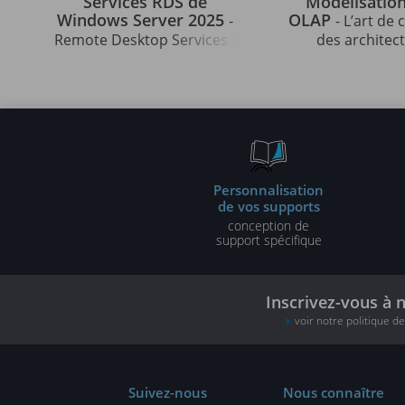
Services RDS de
Modélisation
Windows Server 2025
OLAP
-
- L’art de
Remote Desktop Services :
des architec
installation et
décisionnel
administration
performan
Personnalisation
de vos supports
conception de
support spécifique
Inscrivez-vous à 
voir notre politique d
Suivez-nous
Nous connaître