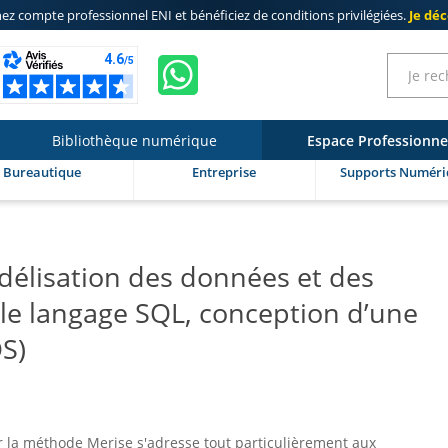
ez compte professionnel ENI
et bénéficiez de
conditions privilégiées
.
Je dé
Bibliothèque numérique
Espace Professionne
Bureautique
Entreprise
Supports Numéri
odélisation des données et des
 le langage SQL, conception d’une
S)
r la méthode Merise s'adresse tout particulièrement aux