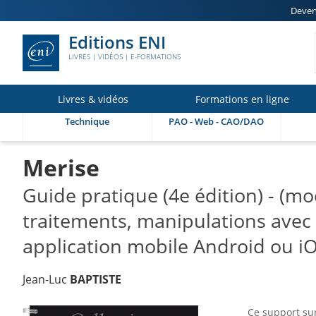
Deven
Editions ENI
LIVRES | VIDÉOS | E-FORMATIONS
Livres & vidéos
Formations en ligne
Technique
PAO - Web - CAO/DAO
Merise
Guide pratique (4e édition) - (m
traitements, manipulations avec
application mobile Android ou iO
Jean-Luc
BAPTISTE
Ce support su