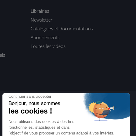
Librairies
Newsletter
Catalogues et documentations
Abonnements
Toutes les vidéos
els
ENI Blog
Actualités, interviews, dossiers…
Toute l’informatique vue par ENI