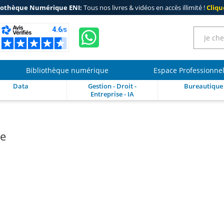
iothèque Numérique ENI:
Tous nos livres & vidéos en accès illimité !
Clique
Bibliothèque numérique
Espace Professionne
Data
Gestion - Droit -
Bureautique
Entreprise - IA
re
1