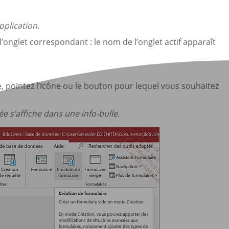
plication.
l’onglet correspondant : le nom de l’onglet actif apparaît
, pointez l’icône ou le bouton pour lequel vous souhaitez
ée s’affiche dans une info-bulle.