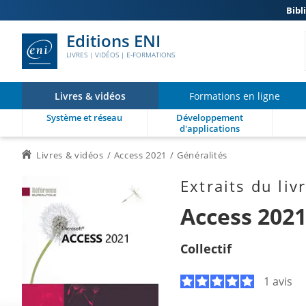
Bibl
Editions ENI
LIVRES | VIDÉOS | E-FORMATIONS
Livres & vidéos
Formations en ligne
Système et réseau
Développement
d'applications
Livres & vidéos
Access 2021
Généralités
Extraits du liv
Access 202
Collectif
1 avis