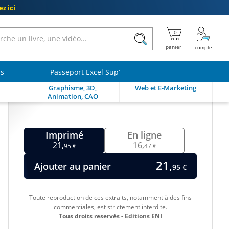
z ici
ls
Passeport Excel Sup’
Graphisme, 3D,
Web et E-Marketing
Animation, CAO
Imprimé
En ligne
21,
16,
95 €
47 €
21,
Ajouter au panier
95 €
Toute reproduction de ces extraits, notamment à des fins
commerciales, est strictement interdite.
Tous droits reservés - Editions ENI