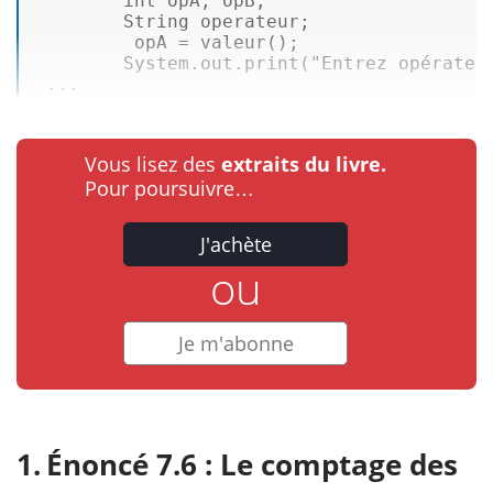
int
 opA, opB; 

        String operateur; 

         opA = valeur(); 

        System.
out
.print(
"Entrez opérateu
 ...
Vous lisez des
extraits du livre.
Pour poursuivre…
J'achète
ou
Je m'abonne
Énoncé 7.6 : Le comptage des