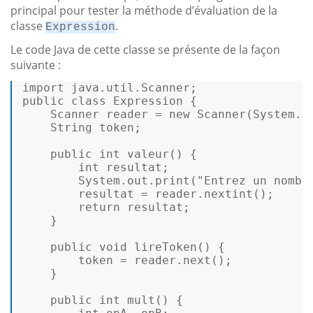
principal pour tester la méthode d’évaluation de la
classe
.
Expression
Le code Java de cette classe se présente de la façon
suivante :
public
class
Expression
 { 

    Scanner reader = 
new
 Scanner(System.
i
    String token; 

public
int
valeur
()
 { 

int
 resultat; 

        System.
out
.print(
"Entrez un nombr
        resultat = reader.nextint(); 

return
 resultat; 

    } 

public
void
lireToken
()
 { 

        token = reader.next(); 

    } 

public
int
mult
()
 { 
