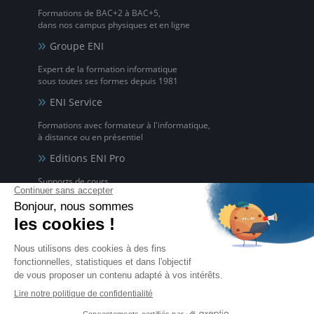
Formations de BAC+2 à BAC+5,
dans nos campus physiques et en ligne
Groupe ENI
Expert de la formation informatique
sous toutes ses formes depuis 1981
ENI Service
Formations avec formateur à l'informatique,
à distance ou en présentiel
Editions ENI Pro
Supports de cours
pour les organismes de formation
ENI elearning
La solution de formation à l'informatique en ligne,
disponible en 5 langues
Certifications ENI
Certifications à l'informatique
éligibles CPF et reconnues par l'État