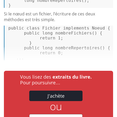
long
nombreRepertoires
()
; 

} 
Si le nœud est un fichier, l’écriture de ces deux
méthodes est très simple.
public
class
Fichier
implements
Noeud
 { 

public
long
nombreFichiers
()
 { 

return
1
; 

        } 

public
long
nombreRepertoires
()
 { 

return
0
; 

   ...
Vous lisez des
extraits du livre.
Pour poursuivre…
J'achète
ou