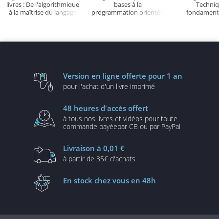
livres : De l'algorithmique
bases à la
Techni
à la maîtrise du langage
programmation orientée
fondament
(4e édition)
objet en Java (avec
programma
exercices et corrigés) (2e
Exemples e
édition)
(nombreux e
corrigés) - 
informatique 
éditio
Version en ligne
offerte pour 1 an
pour l'achat d'un
livre imprimé
48 heures
d'accès offert
à tous nos livres et vidéos
pour toute
commande payée
par CB ou par PayPal
Livraison
à 0,01 €
à partir de
35€ d'achats
En stock
chez vous en 48h