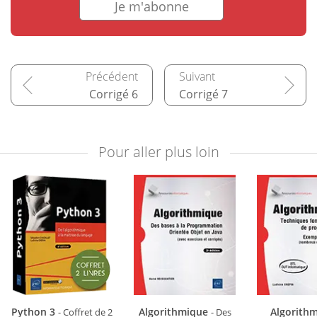
Je m'abonne
Corrigé 6
Corrigé 7
Pour aller plus loin
Python 3
Algorithmique
Algorith
- Coffret de 2
- Des