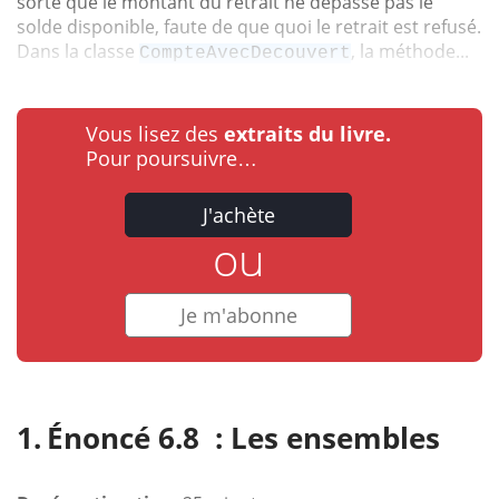
sorte que le montant du retrait ne dépasse pas le
solde disponible, faute de que quoi le retrait est refusé.
Dans la classe
, la méthode...
CompteAvecDecouvert
Vous lisez des
extraits du livre.
Pour poursuivre…
J'achète
ou
Je m'abonne
Énoncé 6.8 : Les ensembles