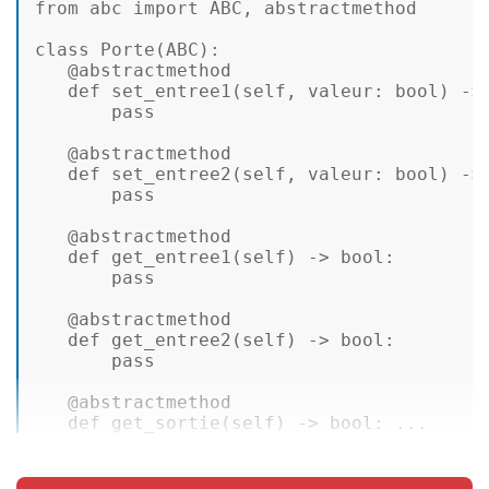
from abc import 
ABC
, abstractmethod 

class
Porte
(
ABC
): 

@abstractmethod
def
set_entree1
(
self
, 
valeur:
 bool
) ->
       pass 

@abstractmethod
def
set_entree2
(
self
, 
valeur:
 bool
) ->
       pass 

@abstractmethod
def
get_entree1
(
self
) -> 
bool:
       pass 

@abstractmethod
def
get_entree2
(
self
) -> 
bool:
       pass 

@abstractmethod
def
get_sortie
(
self
) -> 
bool:
 ...