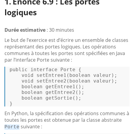
Énoncé 6.9 : Les portes
logiques
Durée estimative
: 30 minutes
Le but de l’exercice est d’écrire un ensemble de classes
représentant des portes logiques. Les opérations
communes à toutes les portes sont spécifiées en Java
par l’interface Porte suivante :
public
interface
Porte
 { 

void
setEntree1
(
boolean
 valeur)
; 

void
setEntree2
(
boolean
 valeur)
; 

boolean
getEntree1
()
; 

boolean
getEntree2
()
; 

boolean
getSortie
()
; 

} 
En Python, la spécification des opérations communes à
toutes les portes est obtenue par la classe abstraite
suivante :
Porte