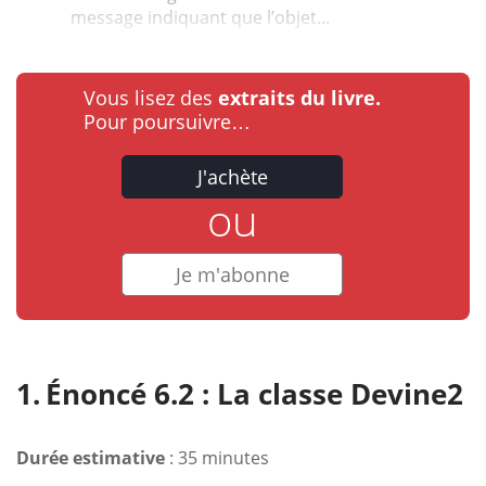
message indiquant que l’objet...
Vous lisez des
extraits du livre.
Pour poursuivre…
J'achète
ou
Je m'abonne
Énoncé 6.2 : La classe Devine2
Durée estimative
: 35 minutes