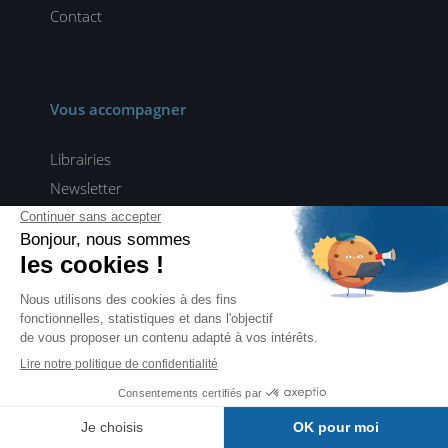
Contact
Vous accompagner
Librairies
Newsletter
Abonnements
Toutes les vidéos
Devenez auteur
Tous nos contenus pour rester à la pointe de la tech