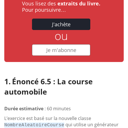
Vous lisez des
extraits du livre.
Pour poursuivre…
J'achète
ou
Je m'abonne
Énoncé 6.5 : La course
automobile
Durée estimative
: 60 minutes
L’exercice est basé sur la nouvelle classe
qui utilise un générateur
NombreAleatoireCourse