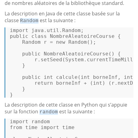
de nombres aléatoires de la bibliothèque standard.
La description en Java de cette classe basée sur la
classe
est la suivante :
Random
import
public
class
NombreAleatoireCourse
 { 

Random
r
=
new
Random
(); 

public
NombreAleatoireCourse
()
 { 

        r.setSeed(System.currentTimeMillis
    } 

public
int
calcule
(
int
 borneInf, 
int
 
return
 borneInf + (
int
) (r.nextDo
    } 

} 
La description de cette classe en Python qui s’appuie
sur la fonction
est la suivante :
random
import
 random 

from time 
import
 time 
