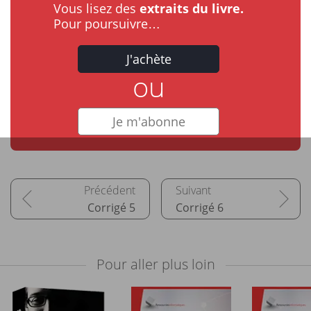
Vous lisez des
extraits du livre.
Pour poursuivre…
J'achète
ou
Je m'abonne
Corrigé 5
Corrigé 6
Pour aller plus loin