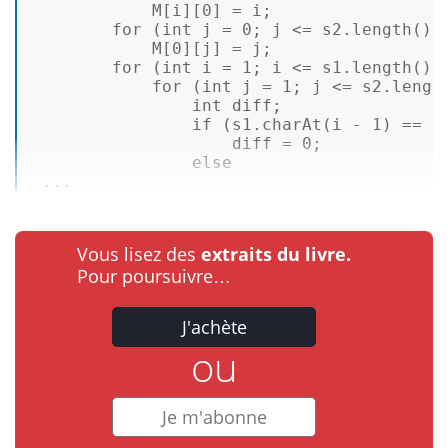
            M[i][
0
] = i; 

for
 (
int
j
=
0
; j <= s2.length(); 
            M[
0
][j] = j; 

for
 (
int
i
=
1
; i <= s1.length(); 
for
 (
int
j
=
1
; j <= s2.length
int
 diff; 

if
 (s1.charAt(i - 
1
) == s
                    diff = 
0
; 

else
 ...
Vous lisez des
extraits du livre.
Pour poursuivre…
J'achète
ou
Je m'abonne