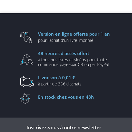
(4e édition)
objet en Java (avec
programma
exercices et corrigés) (2e
Exemples e
édition)
(nombreux e
corrigés) - 
informatique 
éditio
Version en ligne
offerte pour 1 an
pour l'achat d'un
livre imprimé
48 heures
d'accès offert
à tous nos livres et vidéos
pour toute
commande payée
par CB ou par PayPal
Livraison
à 0,01 €
à partir de
35€ d'achats
En stock
chez vous en 48h
Inscrivez-vous à notre newsletter