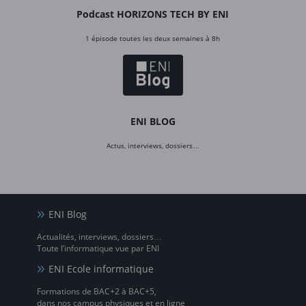
Podcast HORIZONS TECH BY ENI
1 épisode toutes les deux semaines à 8h
ENI BLOG
Actus, interviews, dossiers…
ENI Blog
Actualités, interviews, dossiers…
Toute l’informatique vue par ENI
ENI Ecole informatique
Formations de BAC+2 à BAC+5,
dans nos campus physiques et en ligne