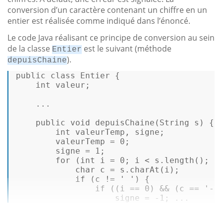
conversion d’un caractère contenant un chiffre en un
entier est réalisée comme indiqué dans l’énoncé.
Le code Java réalisant ce principe de conversion au sein
de la classe
est le suivant (méthode
Entier
).
depuisChaine
public
class
Entier
 { 

int
 valeur; 

    ... 

public
void
depuisChaine
(String s)
{ 

int
 valeurTemp, signe; 

        valeurTemp = 
0
; 

        signe = 
1
; 

for
 (
int
 i = 
0
; i < s.
length
(); i+
char
 c = s.
charAt
(i); 

if
 (c != 
' '
) { 

if
 ((i == 
0
) && (c == 
'-'
                    signe = 
-1
; ...