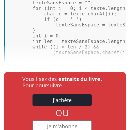
        texteSansEspace = 
""
; 

for
 (
int
i
=
0
; i < texte.length()
char
c
=
 texte.charAt(i); 

if
 (c != 
' '
) 

                texteSansEspace = texteSan
        } 

int
i
=
0
; 

int
len
=
 texteSansEspace.length()
while
 ((i < len / 
2
) && 

               (texteSansEspace.charAt(i) 
       ...
Vous lisez des
extraits du livre.
Pour poursuivre…
J'achète
ou
Je m'abonne