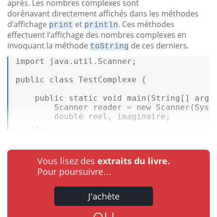
après. Les nombres complexes sont
dorénavant directement affichés dans les méthodes
d’affichage
et
. Ces méthodes
print
println
effectuent l’affichage des nombres complexes en
invoquant la méthode
de ces derniers.
toString
import
 java.util.Scanner; 

public
class
TestComplexe
 { 

public
static
void
main
(String[] args
Scanner
reader
=
new
Scanner
(Syste
double
 reel, imaginaire; 

   ...
Vous lisez des
extraits du livre.
Pour poursuivre…
J'achète
ou