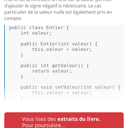
d’ajouter le signe négatif si nécessaire. Le cas
particulier de la valeur nulle est également pris en
compte.
public
class
Entier
 { 

int
 valeur; 

public
Entier
(
int
 valeur
)
 { 

this
.valeur = valeur; 

    } 

public
int
getValeur
()
 { 

return
 valeur; 

    } 

public
void
setValeur
(
int
 valeur
)
 { 

this
.valeur = valeur; 

    } ...
Vous lisez des
extraits du livre.
Pour poursuivre…