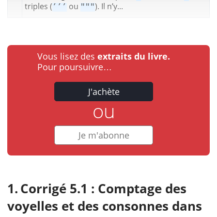
triples (
ou
). Il n’y...
’’’
"""
Vous lisez des
extraits du livre.
Pour poursuivre…
J'achète
ou
Je m'abonne
Corrigé 5.1 : Comptage des
voyelles et des consonnes dans