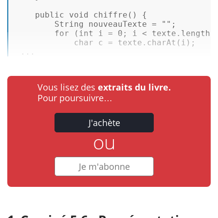
public
void
chiffre
(
) { 

String
 nouveauTexte = 
""
; 

for
 (int i = 
0
; i < texte.
length
(
            char c = texte.
charAt
(i); 

 ...
Vous lisez des
extraits du livre.
Pour poursuivre…
J'achète
ou
Je m'abonne