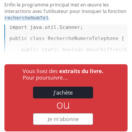
Enfin le programme principal met en œuvre les
interactions avec l’utilisateur pour invoquer la fonction
.
rechercheNumTel
import
 java.util.Scanner; 

public
class
RechercheNumeroTelephone
 { 

public
static
boolean
deuxChiffres
(St
Vous lisez des
extraits du livre.
Pour poursuivre…
J'achète
ou
Je m'abonne