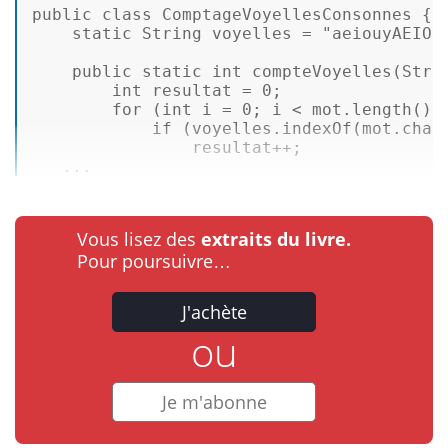
public
class
ComptageVoyellesConsonnes
 { 

static
String
voyelles
=
"aeiouyAEIOU
public
static
int
compteVoyelles
(Stri
int
resultat
=
0
; 

for
 (
int
i
=
0
; i < mot.length(); 
if
 (voyelles.indexOf(mot.char
                resultat++; 

   ...
Vous lisez des
extraits du livre.
Pour poursuivre…
J'achète
ou
Je m'abonne