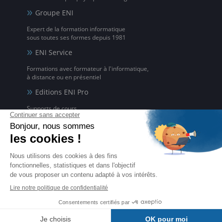
Groupe ENI
Expert de la formation informatique
sous toutes ses formes depuis 1981
ENI Service
Formations avec formateur à l'informatique,
à distance ou en présentiel
Editions ENI Pro
Supports de cours
pour les organismes de formation
ENI elearning
La solution de formation à l'informatique en ligne,
disponible en 5 langues
Certifications ENI
Certifications à l'informatique
éligibles CPF et reconnues par l'État