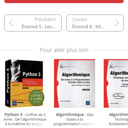
Énoncé 5 : Les chaînes de caractères
Énoncé 6 : Interactions complexes et héritage entre objets
Pour aller plus loin
Python 3
Algorithmique
Algorith
- Coffret de 2
- Des
livres : De l'algorithmique
bases à la
Techni
à la maîtrise du langage
programmation orientée
fondament