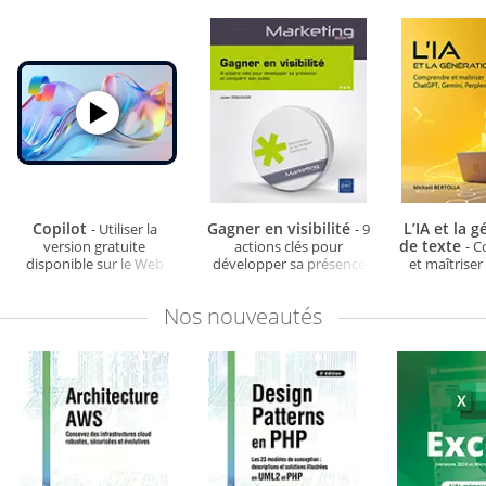
Copilot
Gagner en visibilité
L’IA et la 
- Utiliser la
- 9
de texte
version gratuite
actions clés pour
- 
disponible sur le Web
développer sa présence
et maîtrise
et conquérir son public
Gemini, Pe
Mistral,
Nos
nouveautés