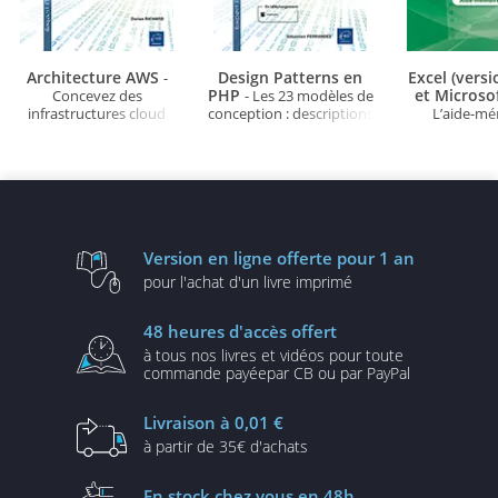
Architecture AWS
Design Patterns en
Excel (vers
-
PHP
et Microso
Concevez des
- Les 23 modèles de
infrastructures cloud
conception : descriptions
L’aide-m
robustes, sécurisées et
et solutions illustrées en
évolutives
UML2 et PHP (3e édition)
Version en ligne
offerte pour 1 an
pour l'achat d'un
livre imprimé
48 heures
d'accès offert
à tous nos livres et vidéos
pour toute
commande payée
par CB ou par PayPal
Livraison
à 0,01 €
à partir de
35€ d'achats
En stock
chez vous en 48h