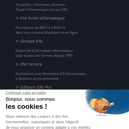
Actualités, interviews, dossiers…
Toute l’informatique vue par ENI
ENI Ecole informatique
Formations de BAC+2 à BAC+5,
dans nos campus physiques et en ligne
Groupe ENI
Expert de la formation informatique
sous toutes ses formes depuis 1981
ENI Service
Formations avec formateur à l'informatique,
à distance ou en présentiel
Editions ENI Pro
Supports de cours
pour les organismes de formation
ENI elearning
La solution de formation à l'informatique en ligne,
disponible en 5 langues