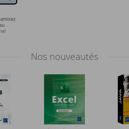
namisez
au
nel
Nos
nouveautés