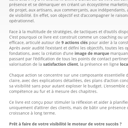
présence et se démarquer en créant un écosystème marketin
de projet, aux artisans, aux commerçants, aux indépendants, ai
de visibilité. En effet, son objectif est d’accompagner le rai
opérationnel.
Face à la multitude de stratégies, de tactiques et d’outils disp
C’est pourquoi ce livre est construit comme un coaching ou u
efficace, articulé autour de
9 actions clés
pour aider à la cons
Après avoir audité l’existant et défini les objectifs, toutes les
fonda­tions, avec la création d’une
image de marque
marquant
passant par l’édification de tous les points de contact pertinen
valorisation de la
satisfaction client
, la présence en ligne
loca
Chaque action se concentre sur une composante essentielle 
claire, avec des explications détaillées, des plans d’action c
sa visibilité sans pour autant exploser le budget. L’ensemble 
compétence au fur et à mesure des chapitres.
Ce livre est conçu pour stimuler la réflexion et aider à planifier 
uniquement d’atti­rer des clients, mais de bâtir une présence
croissance à long terme.
Prêt à faire de votre visibilité le moteur de votre succès ?