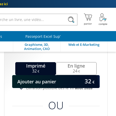
z ici
ls
Passeport Excel Sup’
Graphisme, 3D,
Web et E-Marketing
Animation, CAO
Imprimé
En ligne
32
24
€
€
32
Ajouter
au panier
€
Livraison possible dès le
11 août 2026
OU