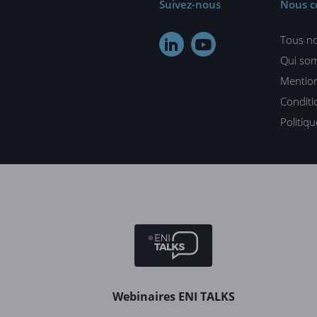
Suivez-nous
Nous c
Tous no


Qui so
Mention
Conditi
Politiq
Webinaires ENI TALKS