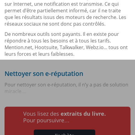
sur Internet, une notification est transmise. Ce qui
permet d’être partiellement informé, car il ne traite
que les résultats issus des moteurs de recherche. Les
réseaux sociaux ne sont donc pas contrôlés.
De nombreux outils sont payants. Il en existe pour
répondre à tous les besoins et à tous les tarifs.
Mention.net, Hootsuite, Talkwalker, Webz.io... tous ont
leurs forces et leurs faiblesses.
Nettoyer son e-réputation
Pour nettoyer son e-réputation, il n’y a pas de solution
miracle....
Vous lisez des
extraits du livre.
Pour poursuivre…