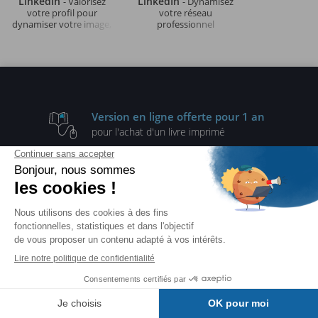
LinkedIn
LinkedIn
- Valorisez
- Dynamisez
votre profil pour
votre réseau
dynamiser votre image,
professionnel
votre communication et
votre réseau (2e édition)
Version en ligne
offerte pour 1 an
pour l'achat d'un
livre imprimé
48 heures
d'accès offert
à tous nos livres et vidéos
pour toute
commande payée
par CB ou par PayPal
Livraison
à 0,01 €
à partir de
35€ d'achats
En stock
chez vous en 48h