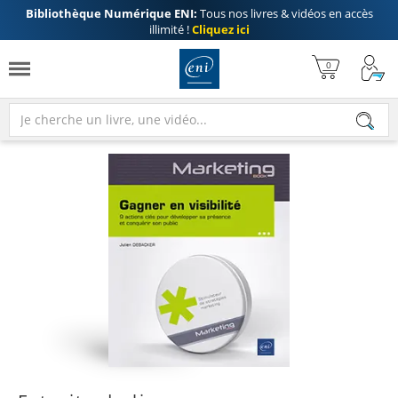
Bibliothèque Numérique ENI:
Tous nos livres & vidéos en accès
illimité !
Cliquez ici