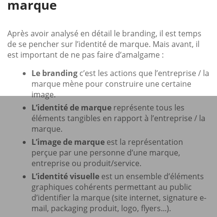
marque
Après avoir analysé en détail le branding, il est temps
de se pencher sur l’identité de marque. Mais avant, il
est important de ne pas faire d’amalgame :
Le branding
c’est les actions que l’entreprise / la
marque mène pour construire une certaine
image.
L’identité de marque
représente tous les
éléments tangibles en rapport à l’entreprise / la
marque.
L’image de marque
est la représentation
perçue par une personne d’une marque,
entreprise ou produit/service.
L’identité visuelle
est un ensemble d’éléments
graphiques cohérents permettant au public
d’identifier la marque (site internet, signature e-
mail, packaging produit, logo, flyers...).