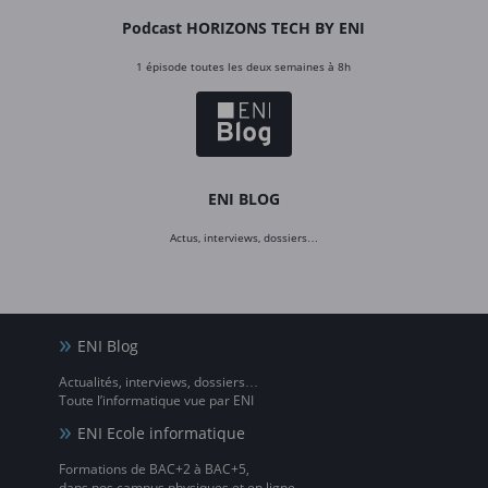
Podcast HORIZONS TECH BY ENI
1 épisode toutes les deux semaines à 8h
ENI BLOG
Actus, interviews, dossiers…
ENI Blog
Actualités, interviews, dossiers…
Toute l’informatique vue par ENI
ENI Ecole informatique
Formations de BAC+2 à BAC+5,
dans nos campus physiques et en ligne