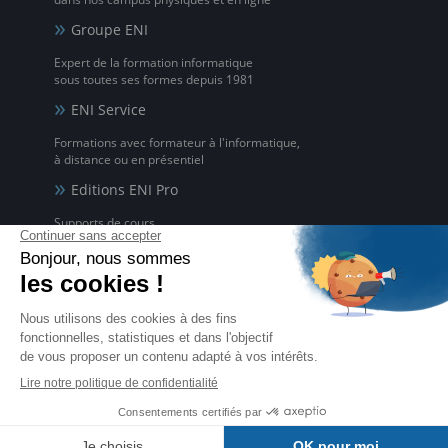
Groupe ENI
Expert de la formation informatique
sous toutes ses formes depuis 1981
ENI Service
Formations avec formateur à l'informatique,
à distance ou en présentiel
Editions ENI Pro
Supports de cours
pour les organismes de formation
ENI elearning
La solution de formation à l'informatique en ligne,
disponible en 5 langues
Certifications ENI
Certifications à l'informatique
éligibles CPF et reconnues par l'État