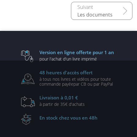
Les documents
Version en ligne
offerte pour 1 an
pour l'achat d'un
livre imprimé
48 heures
d'accès offert
à tous nos livres et vidéos
pour toute
commande payée
par CB ou par PayPal
Livraison
à 0,01 €
à partir de
35€ d'achats
En stock
chez vous en 48h