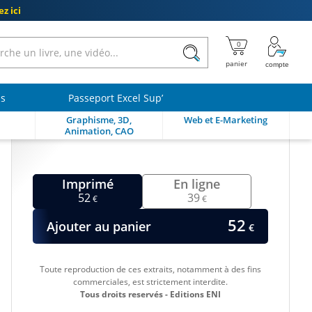
z ici
ls
Passeport Excel Sup’
Graphisme, 3D,
Web et E-Marketing
Animation, CAO
Imprimé
En ligne
52
39
€
€
52
Ajouter au panier
€
Toute reproduction de ces extraits, notamment à des fins
commerciales, est strictement interdite.
Tous droits reservés - Editions ENI