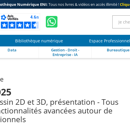
iothèque Numérique ENI:
Tous nos livres & vidéos en accès illimité !
Clique
Bibliothèque numérique
Espace Professionne
Data
Gestion - Droit -
Bureautique
Entreprise - IA
re
025
ssin 2D et 3D, présentation - Tous
onctionnalités avancées autour de
sionnels