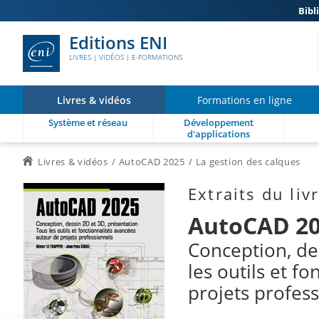
Bibl
Editions ENI
LIVRES | VIDÉOS | E-FORMATIONS
Livres & vidéos
Formations en ligne
Système et réseau
Développement
d'applications
Livres & vidéos
AutoCAD 2025
La gestion des calques
Extraits du liv
AutoCAD 2
Conception, de
les outils et f
projets profes