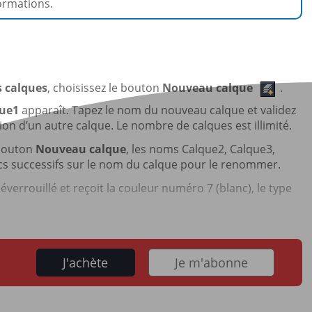
ormations.
s calques
, choisissez le bouton
Nouveau calque
.
ue1
apparaît. Tapez le nom du nouveau calque et validez
tion d’un autre calque. Le nombre de calques est illimité.
 bouton
Nouveau calque
, les noms Calque2, Calque3,
lics successifs sur le nom du calque pour le renommer.
éverrouillé et reçoit la couleur numéro 7 (blanc), le type
J'achète
Je m'abonne