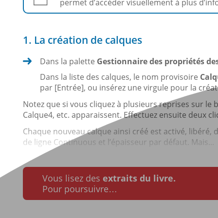
permet d’accéder visuellement à plus d’inf
1. La création de calques
Dans la palette
Gestionnaire des propriétés de
Dans la liste des calques, le nom provisoire
Calq
par [Entrée], ou insérez une virgule pour la créa
Notez que si vous cliquez à plusieurs reprises sur le
Calque4, etc. apparaissent. Effectuez ensuite deux c
Chaque nouveau calque ainsi créé est activé, libéré, d
de ligne Continuous et l’épaisseur par défaut. Mais...
Vous lisez des
extraits du livre.
Pour poursuivre…