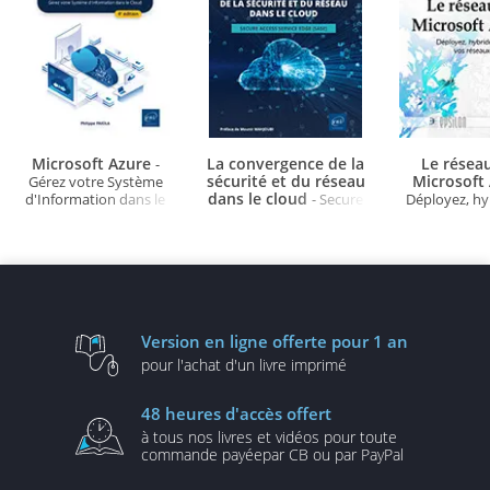
Microsoft Azure
La convergence de la
Le résea
-
sécurité et du réseau
Microsoft
Gérez votre Système
dans le cloud
d'Information dans le
- Secure
Déployez, hy
Cloud (4e édition)
Access Service Edge
sécurisez vo
(SASE)
dans le 
Version en ligne
offerte pour 1 an
pour l'achat d'un
livre imprimé
48 heures
d'accès offert
à tous nos livres et vidéos
pour toute
commande payée
par CB ou par PayPal