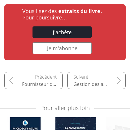
Vous lisez des
extraits du livre.
Pour poursuivre…
J'achète
Je m'abonne
Fournisseur d’identité Azure Active Directory
Gestion des appareils
Pour aller plus loin