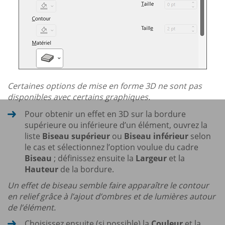
Certaines options de mise en forme 3D ne sont pas
disponibles avec certains graphiques.
Pour obtenir un effet en 3D sur la bordure
supérieure ou inférieure d’un élément, ouvrez la
liste
Biseau supérieur
ou
Biseau inférieur
selon
le cas et sélectionnez l’option voulue du cadre
Biseau
; définissez ensuite la
Largeur
et la
Hauteur
de la bordure.
Un effet de biseau semble faire apparaître le contour
en relief grâce à l’ajout d’ombres et de lumières autour
de l’élément.
Choisissez ensuite (si possible) la
Couleur
et la