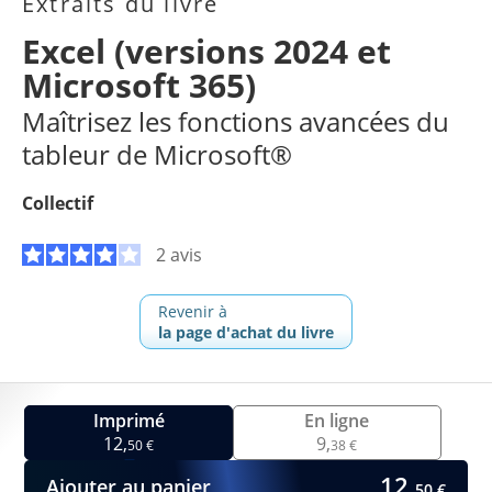
Extraits du livre
Excel (versions 2024 et
Microsoft 365)
Maîtrisez les fonctions avancées du
tableur de Microsoft®
Collectif
2 avis
Revenir à
la page d'achat du livre
Imprimé
En ligne
12,
9,
50 €
38 €
12,
Ajouter au panier
50 €