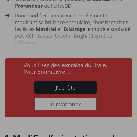
Profondeur
de l’effet 3D.
Pour modifier l’apparence de l’élément en
modifiant sa brillance spéculaire, choisissez dans
les listes
Matériel
et
Éclairage
le modèle souhaité
puis définissez si besoin l’
Angle
(degré) de
réflexion...
Vous lisez des
extraits du livre.
Pour poursuivre…
J'achète
Je m'abonne