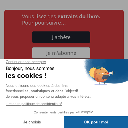
Vous lisez des
extraits du livre.
Pour poursuivre…
J'achète
Je m'abonne
Modifier un graphique
sectoriel
Vous pouvez réaliser une rotation d’un graphique
sectoriel ou encore éclater une ou plusieurs de ses
Table des matières
parts.