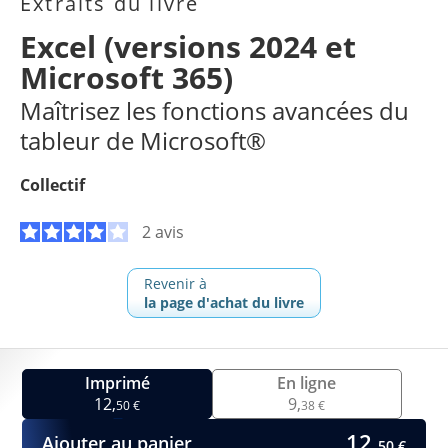
Extraits du livre
Excel (versions 2024 et
Microsoft 365)
Maîtrisez les fonctions avancées du
tableur de Microsoft®
Collectif
2 avis
Revenir à
la page d'achat du livre
Imprimé
En ligne
12,
9,
50 €
38 €
12,
Ajouter au panier
50 €