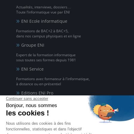
Actualités, interviews, dossiers…
Toute l’informatique vue par ENI
ENI Ecole informatique
Formations de BAC+2 à BAC+5,
dans nos campus physiques et en ligne
Groupe ENI
Expert de la formation informatique
sous toutes ses formes depuis 1981
ENI Service
Formations avec formateur à l'informatique,
à distance ou en présentiel
Editions ENI Pro
Supports de cours
pour les organismes de formation
ENI elearning
La solution de formation à l'informatique en ligne,
disponible en 5 langues