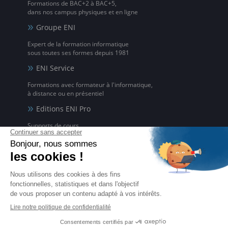
Formations de BAC+2 à BAC+5,
dans nos campus physiques et en ligne
Groupe ENI
Expert de la formation informatique
sous toutes ses formes depuis 1981
ENI Service
Formations avec formateur à l'informatique,
à distance ou en présentiel
Editions ENI Pro
Supports de cours
pour les organismes de formation
ENI elearning
La solution de formation à l'informatique en ligne,
disponible en 5 langues
Certifications ENI
Certifications à l'informatique
éligibles CPF et reconnues par l'État