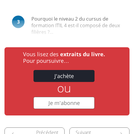
Pourquoi le niveau 2 du cursus de
3
formation ITIL 4 est-il composé de deux
filières ?...
Vous lisez des
extraits du livre.
Pour poursuivre…
J'achète
ou
Je m'abonne