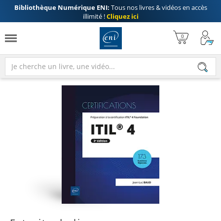
Bibliothèque Numérique ENI:
Tous nos livres & vidéos en accès
illimité !
Cliquez ici