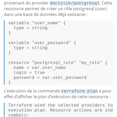
provenant du provider
. Cette
doctolib/postgresql
ressource permet de créer un rôle postgresql (user)
dans une base de données déjà existante :
variable 
"user_name"
 { 

type
 = 
string
} 

variable 
"user_password"
 { 

type
 = 
string
} 

resource 
"postgresql_role"
"my_role"
 { 

  name = 
var
.user_name 

  login = 
true
  password = 
var
.user_password 

} 
L’exécution de la commande
a pour
terraform plan
effet d’afficher le plan d’exécution de cette ressource :
Terraform used the selected providers to g
execution plan. Resource actions are indi
symbols: 
