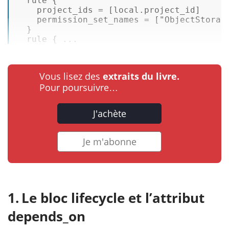
  rule { 

    project_ids = [
local
.project_id] 

    permission_set_names = [
"ObjectStorag
  } 

  rule { ...
Vous lisez des
extraits du livre.
Pour poursuivre…
J'achète
Je m'abonne
Le bloc lifecycle et l’attribut
depends_on