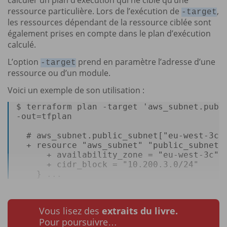
ressource particulière. Lors de l’exécution de
,
-target
les ressources dépendant de la ressource ciblée sont
également prises en compte dans le plan d’exécution
calculé.
L’option
prend en paramètre l’adresse d’une
-target
ressource ou d’un module.
Voici un exemple de son utilisation :
$ terraform plan -target 
'aws_subnet.publ
-
out
=tfplan 

# aws_subnet.public_subnet["eu-west-3c"
  + resource 
"aws_subnet"
"public_subnet"
      + availability_zone = 
"eu-west-3c"
      + cidr_block = 
"10.200.3.0/24"
    } ...
Vous lisez des
extraits du livre.
Pour poursuivre…