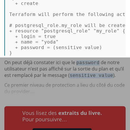
  + create 

Terraform will perform the following actio
# postgresql_role.my_role will be created
+ resource 
"postgresql_role"
"my_role"
 { 

  + login = 
true
  + name = 
"yoda"
  + password = (sensitive 
value
) 

} 
On peut déjà constater ici que le
de notre
password
utilisateur n’est pas affiché sur la sortie du plan et qu’il
est remplacé par le message (
).
sensitive value
Ce premier niveau de protection a lieu du côté du code
du provider....
Vous lisez des
extraits du livre.
Pour poursuivre…