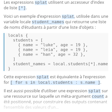
Les expressions
utilisent un accesseur d’index
splat
de liste
.
[*]
Voici un exemple d’expression
, utilisée dans une
splat
variable locale
qui retourne une liste
student_names
de noms d’étudiants à partir d’une liste d’objets :
locals { 

  students = [ 

    { name = 
"luke"
, age = 
19
 }, 

    { name = 
"leia"
, age = 
19
 }, 

    { name = 
"han"
, age = 
32
 }, 

  ] 

  student_names = 
local
.students[*].name 

} 
Cette expression
est équivalente à l’expression
splat
for
.
[ for s in local.students : s.name ]
Il est aussi possible d’utiliser une expression
sur
splat
une ressource sur laquelle un méta-argument
a
count
été positionné, pour construire des outputs contenant
l’ensemble des valeurs d’un...