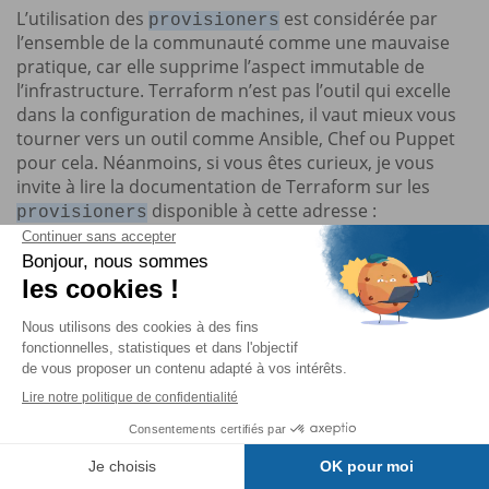
L’utilisation des
est considérée par
provisioners
l’ensemble de la communauté comme une mauvaise
pratique, car elle supprime l’aspect immutable de
l’infrastructure. Terraform n’est pas l’outil qui excelle
dans la configuration de machines, il vaut mieux vous
tourner vers un outil comme Ansible, Chef ou Puppet
pour cela. Néanmoins, si vous êtes curieux, je vous
invite à lire la documentation de Terraform sur les
disponible à cette adresse :
provisioners
https://developer.hashicorp.com/terraform/language/r
esources/provisioners/syntax
Le chapitre suivant va aborder une notion tout aussi
dense que ce chapitre : la gestion du state. Le state est
un des éléments centraux de Terraform, et il
nécessite une gestion particulière. Nous allons donc
aborder la notion de state avec son fonctionnement
interne, le stockage du state sur un backend, et
l’ensemble des opérations qui peuvent être...
Table des matières