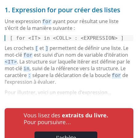
1. Expression for pour créer des listes
Une expression
ayant pour résultat une liste
for
s’écrit de la manière suivante :
[ for 
<
IT
>
 in 
<
COLL
>
 : 
<
EXPRESSION
>
 ] 
Les crochets
et
permettent de définir une liste. Le
[
]
mot-clé
est suivi d’un nom de variable d’itération
for
. La structure sur laquelle itérer est définie par le
<IT>
mot-clé
, suivi de la référence vers la structure. Le
in
caractère
sépare la déclaration de la boucle
de
:
for
l’expression à évaluer.
Pour illustrer, voici un exemple d’expression...
Vous lisez des
extraits du livre.
Pour poursuivre…
J'achète