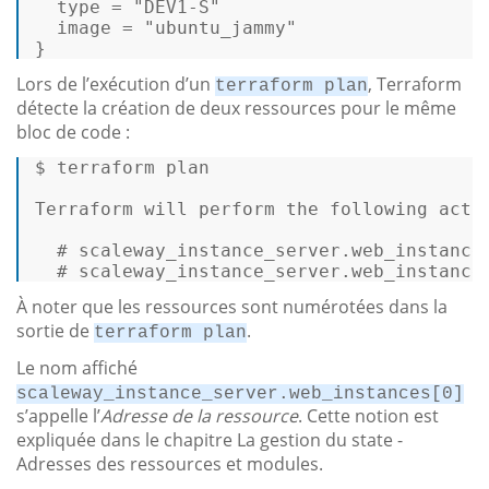
type
 = 
"DEV1-S"
  image = 
"ubuntu_jammy"
} 
Lors de l’exécution d’un
, Terraform
terraform plan
détecte la création de deux ressources pour le même
bloc de code :
$ 
terraform plan 

Terraform
 will perform the following 
acti
# scaleway_instance_server.web_instance
# scaleway_instance_server.web_instance
À noter que les ressources sont numérotées dans la
sortie de
.
terraform plan
Le nom affiché
scaleway_instance_server.web_instances[0]
s’appelle l’
Adresse de la ressource
. Cette notion est
expliquée dans le chapitre La gestion du state -
Adresses des ressources et modules.