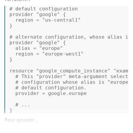
# default configuration 
provider 
"google"
 { 

  region = 
"us-central1"
} 

# alternate configuration, whose alias is
provider 
"google"
 { 

alias
 = 
"europe"
  region = 
"europe-west1"
} 

resource 
"google_compute_instance"
"examp
# This "provider" meta-argument selects
# configuration whose alias is "europe"
# default configuration. 
  provider = google.europe 

# ... 
} 
Pour pouvoir...