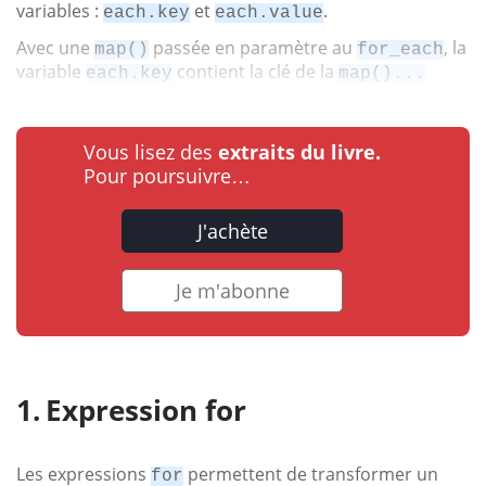
variables :
et
.
each.key
each.value
Avec une
passée en paramètre au
, la
map()
for_each
variable
contient la clé de la
each.key
map()...
Vous lisez des
extraits du livre.
Pour poursuivre…
J'achète
Je m'abonne
Expression for
Les expressions
permettent de transformer un
for