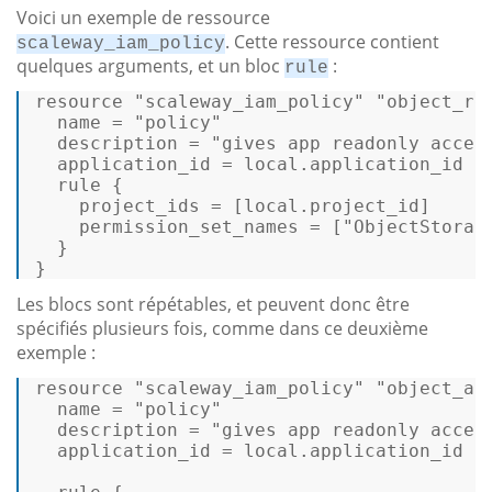
Voici un exemple de ressource
. Cette ressource contient
scaleway_iam_policy
quelques arguments, et un bloc
:
rule
resource 
"scaleway_iam_policy"
"object_re
  name = 
"policy"
  description = 
"gives app readonly acces
  application_id = 
local
.application_id 

  rule { 

    project_ids = [
local
.project_id] 

    permission_set_names = [
"ObjectStorag
  } 

} 
Les blocs sont répétables, et peuvent donc être
spécifiés plusieurs fois, comme dans ce deuxième
exemple :
resource 
"scaleway_iam_policy"
"object_an
  name = 
"policy"
  description = 
"gives app readonly acces
  application_id = 
local
.application_id 
