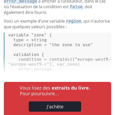
à afficher à l’utilisateur, dans le cas
error_message
où l’évaluation de la condition est
, doit
false
également être fourni.
Voici un exemple d’une variable
, qui n’autorise
region
que quelques valeurs possibles :
variable 
"zone"
 { 

type
 = 
string
  description = 
"the zone to use"
  validation { 

    condition = contains([
"europe-west9-a
"europe-west9-c"
], 
var
.zone) 

    error_message...
Vous lisez des
extraits du livre.
Pour poursuivre…
J'achète