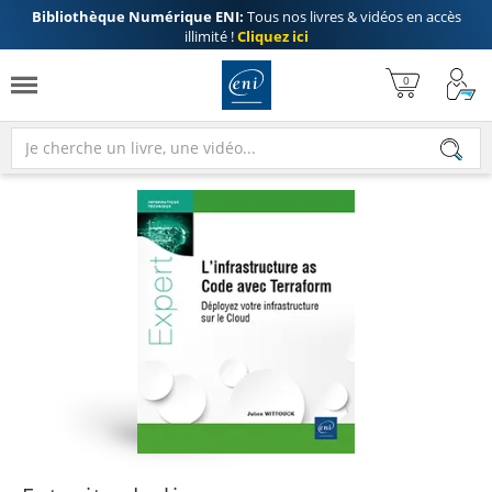
Bibliothèque Numérique ENI:
Tous nos livres & vidéos en accès
illimité !
Cliquez ici