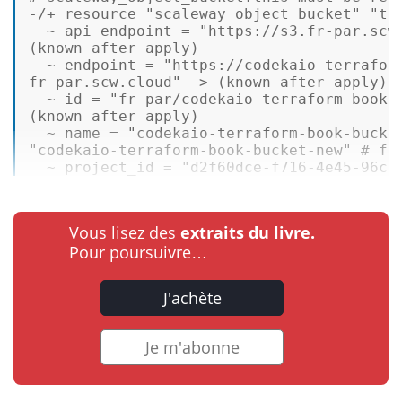
-/+ resource 
"scaleway_object_bucket"
"th
  ~ api_endpoint = 
"https://s3.fr-par.scw
(known after apply) 

  ~ endpoint = 
"https://codekaio-terraform
fr-par.scw.cloud"
->
 (known after apply) 

  ~ id = 
"fr-par/codekaio-terraform-book-
(known after apply) 

  ~ name = 
"codekaio-terraform-book-bucke
"codekaio-terraform-book-bucket-new"
 # fo
  ~ project_id = 
"d2f60dce-f716-4e45-96cb
Vous lisez des
extraits du livre.
Pour poursuivre…
J'achète
Je m'abonne