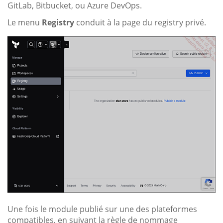
GitLab, Bitbucket, ou Azure DevOps.
Le menu
Registry
conduit à la page du registry privé.
Une fois le module publié sur une des plateformes
compatibles, en suivant la règle de nommage