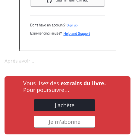
Après avoir...
Vous lisez des
extraits du livre.
Pour poursuivre…
J'achète
Je m'abonne