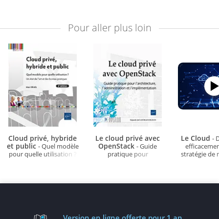
Pour aller plus loin
Cloud privé, hybride
Le cloud privé avec
Le Cloud
- 
et public
OpenStack
- Quel modèle
- Guide
efficacemen
pour quelle utilisation ?
pratique pour
stratégie de 
Un état de l'art et des
l'architecture,
bonnes pratiques (2e
l'administration et
édition)
l'implémentation
Version en ligne
offerte pour 1 an