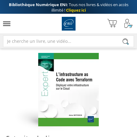
Bibliothèque Numérique ENI:
Tous nos livres & vidéos en accès
illimité !
Cliquez ici