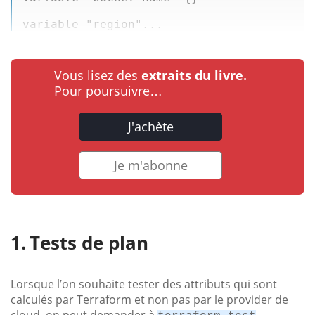
variable 
"region"
...
Vous lisez des
extraits du livre.
Pour poursuivre…
J'achète
Je m'abonne
Tests de plan
Lorsque l’on souhaite tester des attributs qui sont
calculés par Terraform et non pas par le provider de
cloud, on peut demander à