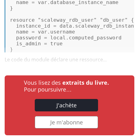
  name = 
var
.database_instance_name 

} 

resource 
"scaleway_rdb_user"
"db_user"
 { 

  instance_id = data.scaleway_rdb_instanc
name
=
var
.
username
password
=
 local.
computed_password
is_admin
=
true
} 
Le code du module déclare une ressource...
Vous lisez des
extraits du livre.
Pour poursuivre…
J'achète
Je m'abonne