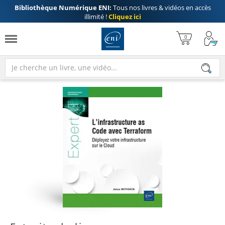
Bibliothèque Numérique ENI:
Tous nos livres & vidéos en accès
illimité !
Cliquez ici