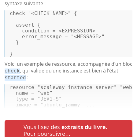
syntaxe suivante :
check 
"<CHECK_NAME>"
 { 

assert
 { 

    condition = <EXPRESSION> 

    error_message = 
"<MESSAGE>"
  } 

} 
Voici un exemple de ressource, accompagnée d’un bloc
, qui valide qu’une instance est bien à l’état
check
:
started
resource 
"scaleway_instance_server"
"web"
  name = 
"web"
type
 = 
"DEV1-S"
  image = 
"ubuntu_jammy"
 ...
Vous lisez des
extraits du livre.
Pour poursuivre…