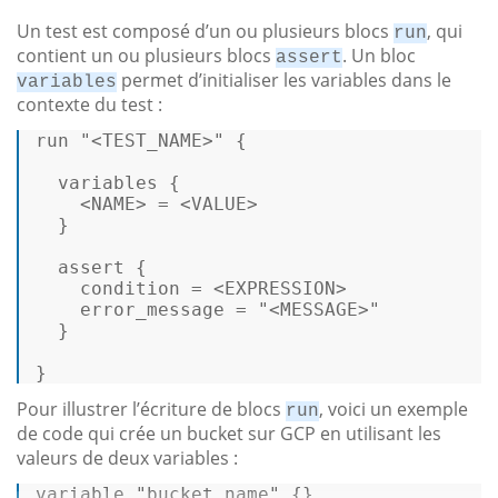
Un test est composé d’un ou plusieurs blocs
, qui
run
contient un ou plusieurs blocs
. Un bloc
assert
permet d’initialiser les variables dans le
variables
contexte du test :
run "
<
TEST_NAME
>
" { 

  variables { 

<
NAME
>
 = 
<
VALUE
>
  } 

  assert { 

    condition = 
<
EXPRESSION
>
    error_message = "
<
MESSAGE
>
" 

  } 

} 
Pour illustrer l’écriture de blocs
, voici un exemple
run
de code qui crée un bucket sur GCP en utilisant les
valeurs de deux variables :
variable 
"bucket_name"
 {} 
