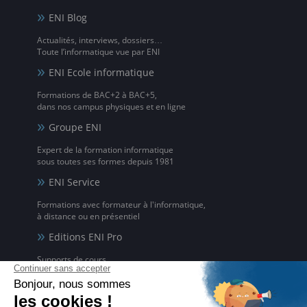
ENI Blog
Actualités, interviews, dossiers…
Toute l’informatique vue par ENI
ENI Ecole informatique
Formations de BAC+2 à BAC+5,
dans nos campus physiques et en ligne
Groupe ENI
Expert de la formation informatique
sous toutes ses formes depuis 1981
ENI Service
Formations avec formateur à l'informatique,
à distance ou en présentiel
Editions ENI Pro
Supports de cours
pour les organismes de formation
ENI elearning