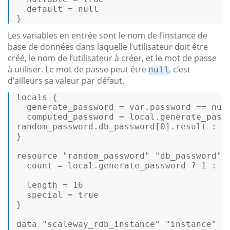
default
 = 
null
} 
Les variables en entrée sont le nom de l’instance de
base de données dans laquelle l’utilisateur doit être
créé, le nom de l’utilisateur à créer, et le mot de passe
à utiliser. Le mot de passe peut être
, c’est
null
d’ailleurs sa valeur par défaut.
locals { 

  generate_password = 
var
.password == 
nul
computed_password
=
 local.generate_passw
random_password.db_password[
0
].result : 
v
} 

resource 
"random_password"
"db_password"
 {
  count = local.generate_password ? 
1
 : 
0
  length = 
16
  special = 
true
} 

data 
"scaleway_rdb_instance"
"instance"
 { 