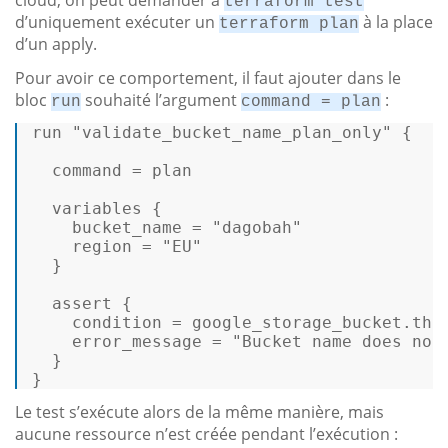
terraform test
d’uniquement exécuter un
à la place
terraform plan
d’un apply.
Pour avoir ce comportement, il faut ajouter dans le
bloc
souhaité l’argument
:
run
command = plan
run 
"validate_bucket_name_plan_only"
 { 

  command = plan 

  variables { 

    bucket_name = 
"dagobah"
    region = 
"EU"
  } 

assert
 { 

    condition = google_storage_bucket.
thi
    error_message = 
"Bucket name does not
  } 

} 
Le test s’exécute alors de la même manière, mais
aucune ressource n’est créée pendant l’exécution :