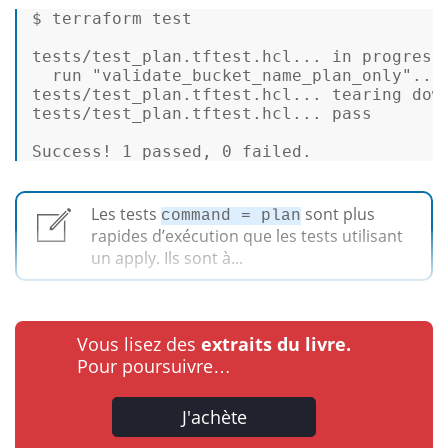
$ terraform 
test
tests/test_plan.tftest.hcl... 
in
 progress 
  run 
"validate_bucket_name_plan_only"
... 
tests/test_plan.tftest.hcl... tearing down
tests/test_plan.tftest.hcl... pass 

Success! 1 passed, 0 failed. 
Les tests
sont plus
command = plan
rapides d’exécution que les tests utilisant
un apply. Ils sont à...
Vous lisez des
extraits du livre.
Pour poursuivre…
J'achète