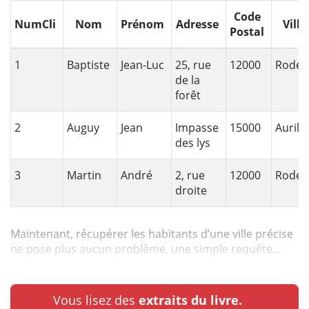
Code
NumCli
Nom
Prénom
Adresse
Ville
Postal
1
Baptiste
Jean-Luc
25, rue
12000
Rodez
de la
forêt
2
Auguy
Jean
Impasse
15000
Aurilla
des lys
3
Martin
André
2, rue
12000
Rodez
droite
Maintenant, récupérer les habitants d’une ville précise
ne pose plus aucun problème, une simple requête...
Vous lisez des
extraits du livre.