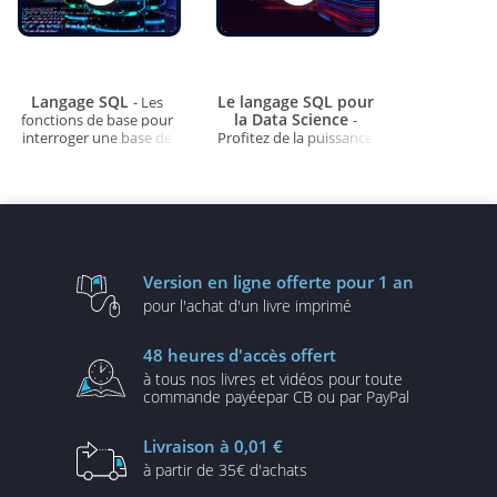
Langage SQL
Le langage SQL pour
- Les
la Data Science
fonctions de base pour
-
interroger une base de
Profitez de la puissance
données
du SQL pour l'analyse de
vos données
Version en ligne
offerte pour 1 an
pour l'achat d'un
livre imprimé
48 heures
d'accès offert
à tous nos livres et vidéos
pour toute
commande payée
par CB ou par PayPal
Livraison
à 0,01 €
à partir de
35€ d'achats