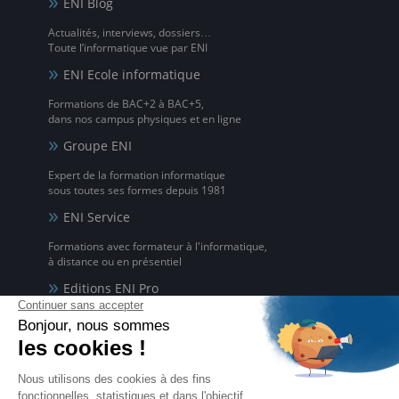
ENI Blog
Actualités, interviews, dossiers…
Toute l’informatique vue par ENI
ENI Ecole informatique
Formations de BAC+2 à BAC+5,
dans nos campus physiques et en ligne
Groupe ENI
Expert de la formation informatique
sous toutes ses formes depuis 1981
ENI Service
Formations avec formateur à l'informatique,
à distance ou en présentiel
Editions ENI Pro
Supports de cours
pour les organismes de formation
ENI elearning
La solution de formation à l'informatique en ligne,