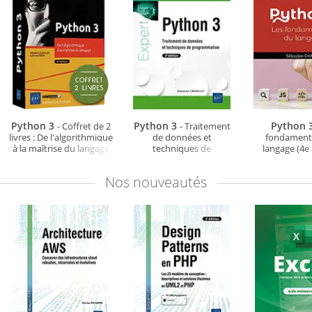
Python 3
Python 3
Python 
- Coffret de 2
- Traitement
livres : De l'algorithmique
de données et
fondament
à la maîtrise du langage
techniques de
langage (4e 
(4e édition)
programmation (2e
édition)
Nos
nouveautés