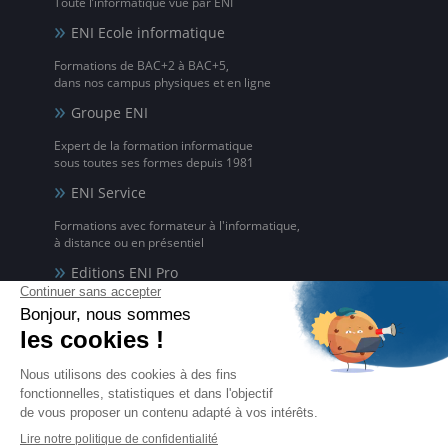
Toute l’informatique vue par ENI
ENI Ecole informatique
Formations de BAC+2 à BAC+5,
dans nos campus physiques et en ligne
Groupe ENI
Expert de la formation informatique
sous toutes ses formes depuis 1981
ENI Service
Formations avec formateur à l'informatique,
à distance ou en présentiel
Editions ENI Pro
Supports de cours
pour les organismes de formation
ENI elearning
La solution de formation à l'informatique en ligne,
disponible en 5 langues
Certifications ENI