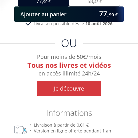
77,
58,
90 €
43 €
77,
Ajouter
au panier
90 €
Livraison possible dès le
10 août 2026
OU
Pour moins de 50€/mois
Tous nos livres et vidéos
en accès illimité 24h/24
Je découvre
Informations
Livraison à partir de 0,01 €
Version en ligne offerte pendant 1 an