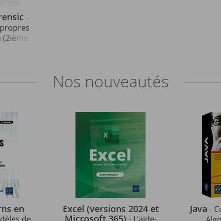
rensic
-
 propres
n (2ième
Nos
nouveautés
rns en
Excel (versions 2024 et
Java
- C
Microsoft 365)
odèles de
- L’aide-
Alg