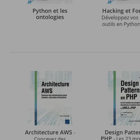
Python et les
Hacking et Fo
ontologies
Développez vos
outils en Pytho
édition)
Architecture AWS
Design Patte
-
PHP
- Les 23 m
Concevez des