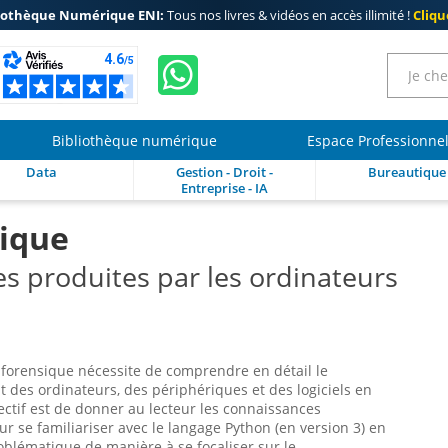
iothèque Numérique ENI:
Tous nos livres & vidéos en accès illimité !
Clique
Bibliothèque numérique
Espace Professionne
Data
Gestion - Droit -
Bureautique
Entreprise - IA
sique
s produites par les ordinateurs
 forensique nécessite de comprendre en détail le
 des ordinateurs, des périphériques et des logiciels en
ectif est de donner au lecteur les connaissances
r se familiariser avec le langage Python (en version 3) en
oblématique de manière à se focaliser sur le