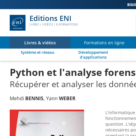
Bibl
Editions ENI
LIVRES | VIDÉOS | E-FORMATIONS
Livres & vidéos
Formations en ligne
Système et réseau
Développement
d'applications
Python et l'analyse foren
Récupérer et analyser les donnée
Mehdi
BENNIS
Yann
WEBER
L'informatique
fonctionnement
question. L'obj
nécessaires pou
orientant la pr