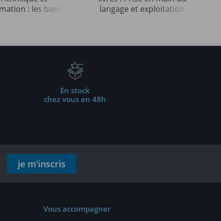
ation : les bases
langage et exploitation
ables (4e édition)
des données (3e édition)
En stock
chez vous en 48h
je m'inscris
Vous accompagner