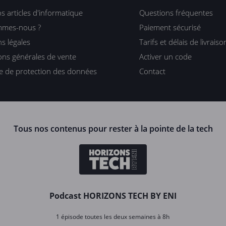
s articles d'informatique
Questions fréquentes
mmes-nous ?
Paiement sécurisé
s légales
Tarifs et délais de livraiso
ons générales de vente
Activer un code
ue de protection des données
Contact
Tous nos contenus pour rester à la pointe de la tech
Podcast HORIZONS TECH BY ENI
1 épisode toutes les deux semaines à 8h