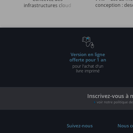
conception : des
infrastructures cloud
et solutions illu
robustes, sécurisées et
UML2 et PHP (3e 
évolutives
Version en ligne
offerte pour 1 an
pour l'achat d'un
livre imprimé
Inscrivez-vous à 
voir notre politique d
Suivez-nous
Nous c