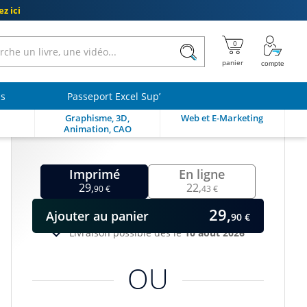
z ici
ls
Passeport Excel Sup’
Graphisme, 3D,
Web et E-Marketing
Animation, CAO
Imprimé
En ligne
29,
22,
90 €
43 €
29,
Ajouter
au panier
90 €
Livraison possible dès le
10 août 2026
OU