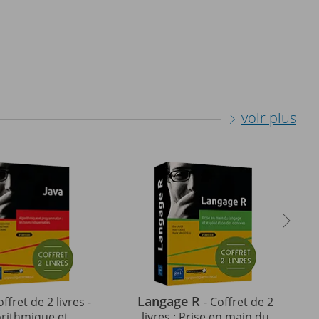
voir plus
Langage R
offret de 2 livres -
- Coffret de 2
orithmique et
livres : Prise en main du