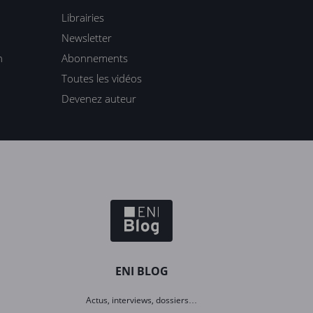
Librairies
Newsletter
n
Abonnements
Toutes les vidéos
Devenez auteur
ENI BLOG
Actus, interviews, dossiers…