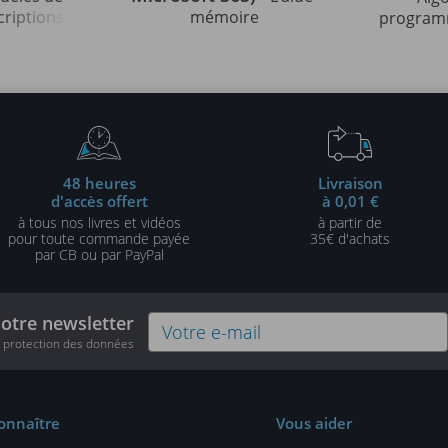
criptions
mémoire
programm
strées en
indispens
édition)
48 heures
Livraison
d'accès offert
à 0,01 €
à tous nos livres et vidéos
à partir de
pour toute commande payée
35€ d'achats
par CB ou par PayPal
notre newsletter
e protection des données
onnaître
Vous aider