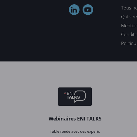
Tous no


Qui so
Mention
Conditi
Politiq
Webinaires ENI TALKS
Table ronde avec des experts