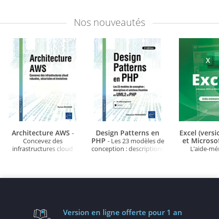
Nos
nouveautés
Architecture AWS
Design Patterns en
Excel (vers
-
PHP
et Microso
Concevez des
- Les 23 modèles de
infrastructures cloud
conception : descriptions
L’aide-m
robustes, sécurisées et
et solutions illustrées en
évolutives
UML2 et PHP (3e édition)
Version en ligne
offerte pour 1 an