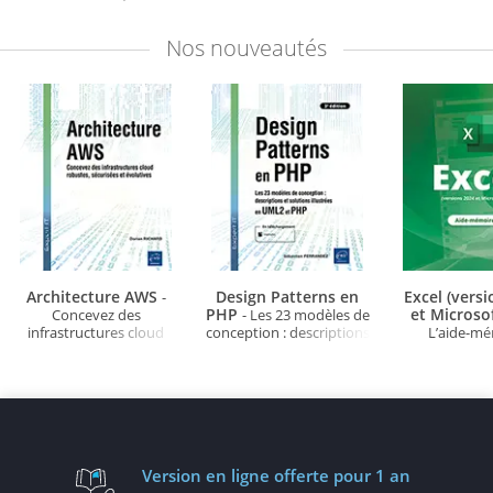
365
de réunions, plus
- Méthodologie et
parti des ou
d’efficacité
bonnes pratiques
stocker, org
Nos
nouveautés
partager
connaiss
Architecture AWS
Design Patterns en
Excel (vers
-
PHP
et Microso
Concevez des
- Les 23 modèles de
infrastructures cloud
conception : descriptions
L’aide-m
robustes, sécurisées et
et solutions illustrées en
évolutives
UML2 et PHP (3e édition)
Version en ligne
offerte pour 1 an