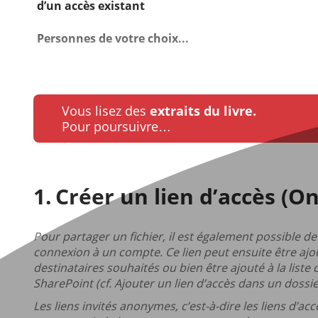
d’un accès existant
Personnes de votre choix...
Vous lisez des
extraits du livre.
Pour poursuivre…
Créer un lien d’accès (O
Pour partager un fichier, il est également possible 
connexion à un compte. Ce lien peut ensuite être ajou
destinataires souhaités ou bien être ajouté à la liste
SharePoint (cf. Ajouter un lien d’accès dans un dossie
Les liens invités anonymes, c’est-à-dire les liens d