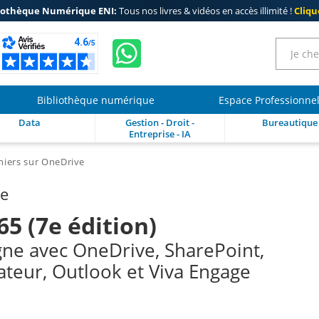
iothèque Numérique ENI:
Tous nos livres & vidéos en accès illimité !
Clique
Bibliothèque numérique
Espace Professionne
Data
Gestion - Droit -
Bureautique
Entreprise - IA
chiers sur OneDrive
re
65 (7e édition)
igne avec OneDrive, SharePoint,
ateur, Outlook et Viva Engage