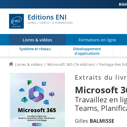
Bibl
Editions ENI
LIVRES | VIDÉOS | E-FORMATIONS
Livres & vidéos
Formations en ligne
Système et réseau
Développement
d'applications
Livres & vidéos
Microsoft 365 (7e édition)
Partage des fi
Extraits du liv
Microsoft 3
Travaillez en l
Teams, Planific
Gilles
BALMISSE