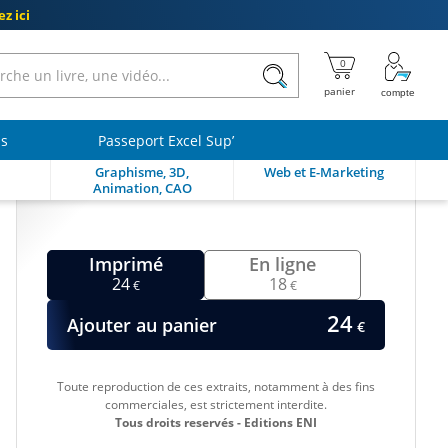
z ici
ls
Passeport Excel Sup’
Graphisme, 3D,
Web et E-Marketing
Animation, CAO
Imprimé
En ligne
24
18
€
€
24
Ajouter au panier
€
Toute reproduction de ces extraits, notamment à des fins
commerciales, est strictement interdite.
Tous droits reservés - Editions ENI