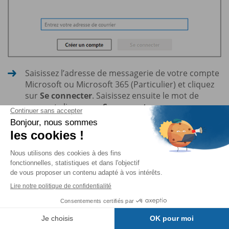
Saisissez l’adresse de messagerie de votre compte
Microsoft ou Microsoft 365 (Particulier) et cliquez
sur
Se connecter
. Saisissez ensuite le mot de
passe et cliquez sur
Se connecter
.
La fenêtre qui s’affiche vous indique où sera stocké le
dossier OneDrive synchronisé. Le lien
Modifier
l’emplacement
permet de choisir un autre dossier....
Vous lisez des
extraits du livre.
Pour poursuivre…
Table des matières
J'achète