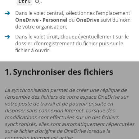
O
).
Ctrl
Dans le volet central, sélectionnez l’emplacement
OneDrive - Personnel
ou
OneDrive
suivi du nom
de votre organisation.
Dans le volet droit, cliquez éventuellement sur le
dossier d’enregistrement du fichier puis sur le
fichier à ouvrir.
Synchroniser des fichiers
La synchronisation permet de créer une réplique de
l’ensemble des fichiers de votre espace OneDrive sur
votre poste de travail et de pouvoir ensuite en
disposer sans connexion Internet. Lorsque des
modifications sont effectuées sur un des fichiers
synchronisés, elles sont automatiquement répercutées
sur le fichier d’origine de OneDrive lorsque la
connexion Internet est active.