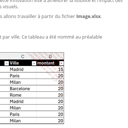
e innovation vise à améliorer la lisibilité et l’impact des
 visuels.
 allons travailler à partir du fichier
Image.xlsx
.
et par ville. Ce tableau a été nommé au préalable