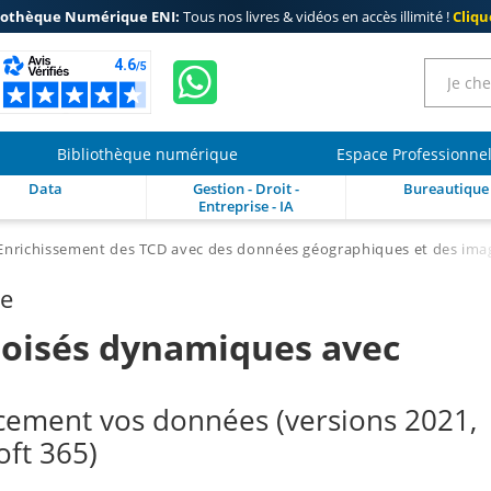
iothèque Numérique ENI:
Tous nos livres & vidéos en accès illimité !
Clique
Bibliothèque numérique
Espace Professionne
Data
Gestion - Droit -
Bureautique
Entreprise - IA
Enrichissement des TCD avec des données géographiques et des ima
re
roisés dynamiques avec
acement vos données (versions 2021,
oft 365)