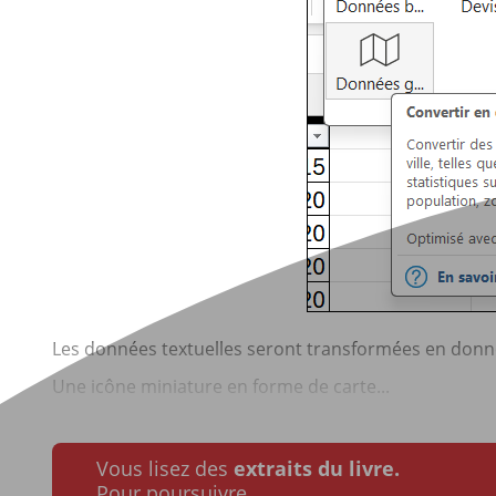
Les données textuelles seront transformées en donn
Une icône miniature en forme de carte...
Vous lisez des
extraits du livre.
Pour poursuivre…