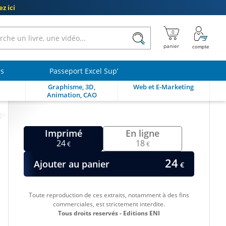
z ici
ls
Passeport Excel Sup’
Graphisme, 3D,
Web et E-Marketing
Animation, CAO
ges
Imprimé
En ligne
24
18
€
€
24
Ajouter au panier
€
Toute reproduction de ces extraits, notamment à des fins
commerciales, est strictement interdite.
Tous droits reservés - Editions ENI